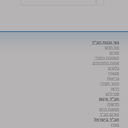
נשי ובנות חב"ד
מה חדש
פורום
המטבח החבדי
אחות התמימים
בלוגים
מגאזין
בריאות
חינוך חסידי
וידאו
סטיילינג
חב"ד אינפו
חדשות
תמונת היום
פורום חב"ד
חב"ד בישראל
מגזין