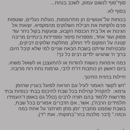
סוף־סוף לנשום עמוק, לשכב בנחת…
בסוף לא.
בכוחות על־אנושיים הן מתרוממות, נועלות נעליים, שוטפות
פנים ולוקחות את חבילת השלוקים מהמקפיא. יוצאות אל
הגינות או אל בית הכנסת הקבוע, וצועקות בקול ניחר עוד
פסוק ועוד אחד, מספרות סיפור ומפרידות בינתיים מריבה
קטנה על המקום ליד החלון, מחלקות שלוקים דביקים,
ומבטיחות שייתנו בשבת הבאה שניים למי שלא קיבל היום.
ברוך ה' שהגיעו ילדים רבים כל כך!
כמה אימהות ניגשות להודות או להתעצבן או לשאול משהו.
ביום ראשון הן כותבות דו"ח לרבי, גורמות נחת רוח מרובה.
חיילות בחזית החינוך.
"ויש לקשר האמור לעיל עם הוראה לפועל בעניין שהזמן
גרמא: להקהיל קהילות בכל שבת להיכנס בבתי כנסיות ובתי
מדרשות ללמוד בהם תורה לרבים (כולל גם באופן ד'העמידו
תלמידים הרבה'), אשר, אם הדברים אמורים בכל שבת,
בשבת שממנו מתברך 'זמן מתן תורתנו' על אחת כמה
וכמה." (דבר מלכות בהר־בחוקותי, אות י"ד).