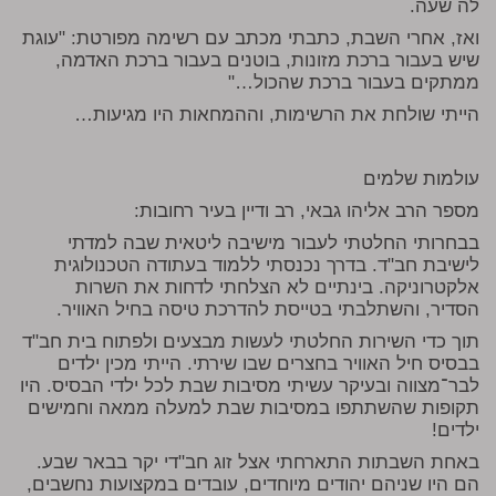
לה שעה.
ואז, אחרי השבת, כתבתי מכתב עם רשימה מפורטת: "עוגת
שיש בעבור ברכת מזונות, בוטנים בעבור ברכת האדמה,
ממתקים בעבור ברכת שהכול…"
הייתי שולחת את הרשימות, וההמחאות היו מגיעות…
עולמות שלמים
מספר הרב אליהו גבאי, רב ודיין בעיר רחובות:
בבחרותי החלטתי לעבור מישיבה ליטאית שבה למדתי
לישיבת חב"ד. בדרך נכנסתי ללמוד בעתודה הטכנולוגית
אלקטרוניקה. בינתיים לא הצלחתי לדחות את השרות
הסדיר, והשתלבתי בטייסת להדרכת טיסה בחיל האוויר.
תוך כדי השירות החלטתי לעשות מבצעים ולפתוח בית חב"ד
בבסיס חיל האוויר בחצרים שבו שירתי. הייתי מכין ילדים
לבר־מצווה ובעיקר עשיתי מסיבות שבת לכל ילדי הבסיס. היו
תקופות שהשתתפו במסיבות שבת למעלה ממאה וחמישים
ילדים!
באחת השבתות התארחתי אצל זוג חב"די יקר בבאר שבע.
הם היו שניהם יהודים מיוחדים, עובדים במקצועות נחשבים,