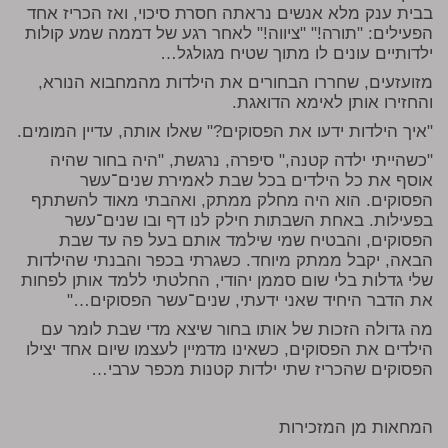
בבית ענק מלא אנשים נראתה חסרת סיכוי, ואז הכריז אחד
הפעילים: "תורה!" "ציווה!" לאחר רגע של דממה שמע קולות
ילדותיים עונים לו מתוך שטיח מגולגל…
מזועזעים, שחררו הבחורים את הילדות מהמחבוא הנורא,
והחזירו אותן לאימא הדואגת.
"איך הילדות ידעו את הפסוקים?" שאלו אותה, עדיין המומים.
"כשהייתי ילדה קטנה," סיפרה, נרגשת, "היה בחור שהיה
אוסף את כל הילדים בכל שבת לאמירת שנים־עשר
הפסוקים. הוא היה מחלק ממתק, ואהבתי מאוד להשתתף
בפעילות. באחת השבתות חילק לנו דף ובו שנים־עשר
הפסוקים, והבטיח שמי שילמד אותם בעל פה עד שבת
הבאה, יקבל ממתק מיוחד. כשגרתי בכפר והבנתי שהילדות
שלי גדלות בלי שום סממן יהודי, החלטתי ללמד אותן לפחות
את הדבר היחיד שאני ידעתי, שנים־עשר הפסוקים…"
מה גדולה הזכות של אותו בחור שיצא מדי שבת לומר עם
הילדים את הפסוקים, כשאינו מדמיין לעצמו שיום אחד יצילו
הפסוקים שהכריז שתי ילדות קטנות מכפר ערבי…
המחאות מן המזכירות