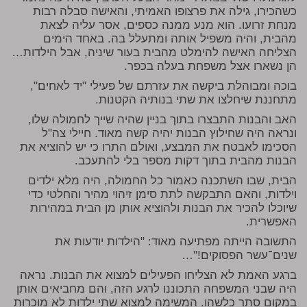
כשהכירו, גילה את פרצופו האמיתי, והאישה סבלה רבות
מנחת זרועו. הוא מנע ממנה כספים, אסר עליה לצאת
מהבית, והיה משפיל אותה ומתעלל בה. באחד הימים
הצליחה האישה להימלט מהבית בעור שיניה, אבל הילדות…
הן נשארו אצל משפחת בעלה בכפר.
בוכה ומבוהלת ביקשה את עזרתם של פעילי "יד לאחים",
מתחננת שיחלצו את שתי בנותיה הקטנות.
האב והבנות התבצרו בתוך בניין שהיה שייך לחמולה שלו,
ונראה היה שחילוץ הבנות יהיה קשה מאוד. חיילי צה"ל
הסכימו לאבטח את המבצע, ואולם התרו כי יש להוציא את
הבנות מהבית בתוך דקות מספר בלי להתעכב.
הבית, שבו השתכנה כאמור כל החמולה, היה מלא ילדים
וילדות, והאם התבקשה לתת סימן זיהוי מהיר והחלטי כדי
שיוכלו להכיר את הבנות ולהוציא אותן מן הבית במהירות
האפשרית.
התשובה הייתה מפתיעה מאוד: "הילדות יודעות את
שנים־עשר הפסוקים!"…
ברגע האמת לא הצליחו הפעילים למצוא את הבנות. נראה
היה שבני המשפחה התכוננו לרגע הזה, והם מחביאים אותן
במקום סתר כלשהו. המשימה למצוא שתי ילדות לא מוכרות