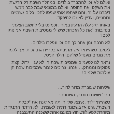
ואולם לא זכו להתברך בילדים. במהלך השבת רק הרגשתי
את השקט ואת החוסר, ואולם במוצאי שבת כבר ממש
דיברנו על זה, והם שיתפו אותי שניסו להכין כלים גשמיים
ורוחניים, ועדיין לא זכו להיפקד.
באותו רגע עלה הרעיון במוחי, וכמעט בלי לחשוב הצעתי
בנדיבות: "את כל הזכויות שיש לי ממסיבות השבת אני נותן
לכם!"
לא הרבה זמן אחר כך הם זכו ונפקדו בילדים.
לימים, כשהייתי ראש מתיבתא בקריית גת, זכיתי אף ללמד
את מנחם מענדל שלהם, הילד הניסי.
נראה לנו לפעמים שמסיבות שבת הן לא עניין גדול, קצת
פסוקים וממתק… אנחנו צריכים לזכור שמסיבות שבת הן
עולמות שלמים!
שליחות שעוברת מדור לדור…
הגב' שושנה הורביץ משתפת:
כשהייתי ילדה, אימא שלי הייתה מארגנת את "קבלת
השבת". גרנו אז בשכונה דתית־לאומית, ולא הייתה התנגדות
מיוחדת לפעילות, חוץ מפעם אחת ששכנה התעצבנה