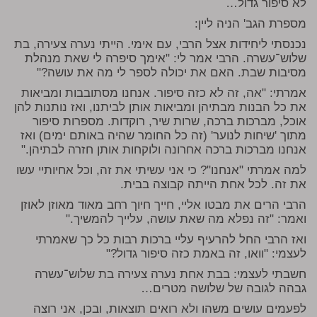
לא סיפור גדול…
מספרת הגב' הניה ליין:
נכנסתי ליחידות אצל הרבי, עם אימי. הייתי נערה צעירה, בת
שלוש־עשרה. הרבי אמר לי: "אימך סיפרה לי שאת מנהלת
מסיבות שבת. האם את יכולה לספר לי מה את עושה?"
אמרתי: "אה, זה לא כזה סיפור. אנחנו מסתובבות ומביאות
את כל הבנות מבתיהן ומביאות אותן לביתנו, ואז נותנות להן
אוכל, מברכות ברכה, שרות שיר, רוקדות. מספרות סיפור
מתוך 'שיחות לנוער' (זה כל החומר שהיה באותם ימים) ואז
אנחנו מברכות ברכה אחרונה ולוקחות אותן חזרה לבתיהן."
למה אמרתי "אנחנו"? כי אני עשיתי את זה, וכל אחיותיי עשו
את זה. לכל אחת הייתה קבוצה בבית.
הרבי הרים את מבטו אליי, חייך חיוך רחב מאוד מאוזן לאוזן
ואמר: "זה נפלא מה שאת עושה, עלייך להמשיך."
ואז הרבי החל להרעיף עליי ברכות רבות כל כך שאמרתי
לעצמי: "וואו, זה באמת כזה סיפור גדול?"
חשבתי לעצמי: בבת אחת נערה צעירה בת שלוש־עשרה
גבהה לגובה של שלושה מטרים…
לפעמים עושים משהו ולא רואים תוצאות, ובכן, אני רוצה