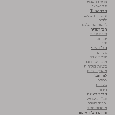
פרשת השבוע
חגי ישראל
חבד Tube
שיעורי הרב כלב
ילדים
לראות את מלכנו
חב"דפדיה
תורת חב"ד
ימי חב"ד
770
חב"ד שופ
ספרים
יודאיקה ונוי
מוצרי עור רובר
ציציות וטליתות
משחקי ילדים
לוח חב"ד
עבודה
שליחות
דירות
חב"ד בעולם
חב"ד בישראל
"חב"ד בעולם
מוסדות חב"ד
פורום חב"ד אינפו