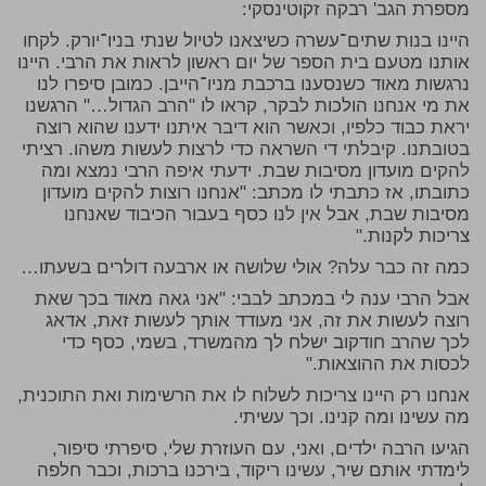
מספרת הגב' רבקה זקוטינסקי:
היינו בנות שתים־עשרה כשיצאנו לטיול שנתי בניו־יורק. לקחו
אותנו מטעם בית הספר של יום ראשון לראות את הרבי. היינו
נרגשות מאוד כשנסענו ברכבת מניו־הייבן. כמובן סיפרו לנו
את מי אנחנו הולכות לבקר, קראו לו "הרב הגדול…" הרגשנו
יראת כבוד כלפיו, וכאשר הוא דיבר איתנו ידענו שהוא רוצה
בטובתנו. קיבלתי די השראה כדי לרצות לעשות משהו. רציתי
להקים מועדון מסיבות שבת. ידעתי איפה הרבי נמצא ומה
כתובתו, אז כתבתי לו מכתב: "אנחנו רוצות להקים מועדון
מסיבות שבת, אבל אין לנו כסף בעבור הכיבוד שאנחנו
צריכות לקנות."
כמה זה כבר עלה? אולי שלושה או ארבעה דולרים בשעתו…
אבל הרבי ענה לי במכתב לבבי: "אני גאה מאוד בכך שאת
רוצה לעשות את זה, אני מעודד אותך לעשות זאת, אדאג
לכך שהרב חודקוב ישלח לך מהמשרד, בשמי, כסף כדי
לכסות את ההוצאות."
אנחנו רק היינו צריכות לשלוח לו את הרשימות ואת התוכנית,
מה עשינו ומה קנינו. וכך עשיתי.
הגיעו הרבה ילדים, ואני, עם העוזרת שלי, סיפרתי סיפור,
לימדתי אותם שיר, עשינו ריקוד, בירכנו ברכות, וכבר חלפה