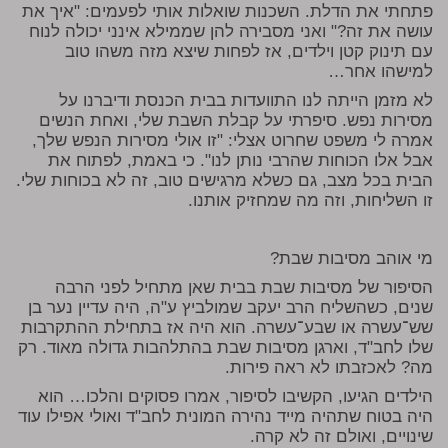
פתחתי את הדלת. השכנות שואלות אותי לפעמים: "איך את
עושה את זה?" ואני מסבירה להן שממילא אינני יכולה לנוח
עם תינוק קטן וילדים, אז לפחות שיצא מזה משהו טוב
למישהו אחר…
לא מזמן הייתה לנו התוועדות בבית הכנסת ודיברנו על
מסירות נפש. סיפרתי על קבלת השבת שלי, ואחת הנשים
אמרה לי משפט שחרוט אצלי: "זו אולי מסירות הנפש שלך,
אבל אלו הכוחות שהרבי נותן לנו". כי באמת, לפתוח את
הבית בכל מצב, גם כשלא מרגישים טוב, זה לא בכוחות שלי.
זו השליחות, וזה מה שמחזיק אותנו.
מי אוהב מסיבות שבת?
הסיפור של מסיבות שבת בבית שאן מתחיל לפני הרבה
שנים, כשהשליח הרב יעקב שמולביץ ע"ה, היה עדיין נער בן
שש־עשרה או שבע־עשרה. הוא היה אז בתחילת ההתקרבות
שלו לחב"ד, וארגן מסיבות שבת בהתלהבות גדולה מאוד. רק
מה? לאכזבתו לא ראה פירות.
הילדים הגיעו, הקשיבו לסיפור, אמרו פסוקים והלכו… הוא
היה בטוח שתהיה מייד נהירה המונית לחב"ד ואולי אפילו עוד
שינויים, ואולם זה לא קרה.