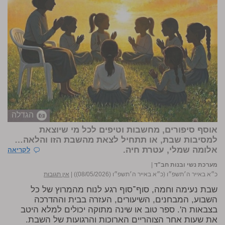
הגדלה
אוסף סיפורים, מחשבות וטיפים לכל מי שיוצאת
למסיבות שבת, או תתחיל לצאת מהשבת הזו והלאה…
אלומה שמלי, עטרת חיה.
לקריאה
מערכת נשי ובנות חב"ד
|
כ״א באייר ה׳תשפ״ו (כ״א באייר ה׳תשפ״ו (08/05/2026))
|
אין תגובות
שבת נעימה וחמה, סוף־סוף רגע לנוח מהמרוץ של כל
השבוע, המבחנים, השיעורים, העזרה בבית וההדרכה
בצבאות ה'. ספר טוב או שינה מתוקה יכולים למלא היטב
את שעות אחר הצוהריים הארוכות והרגועות של השבת.