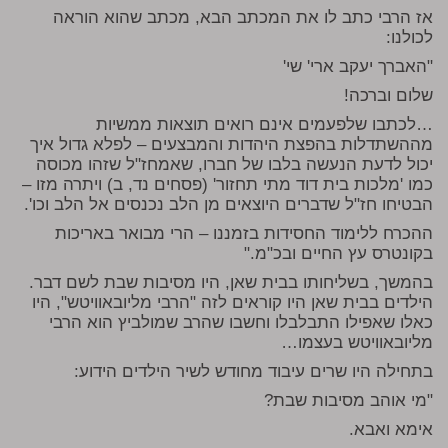
אז הרבי כתב לו את המכתב הבא, מכתב שהוא הוראה
לכולנו:
"האברך יעקב ארי' שי'
שלום וברכה!
…לכתבו שלפעמים אינם רואים תוצאות ממשיות
מההשתדלות בהפצת היהדות והמבצעים – לפלא גדול איך
יכול לדעת הנעשה בלבו של חברו, שאמחז"ל שזהו מכוסה
כמו 'מלכות בית דוד מתי תחזור' (פסחים נד, ב) ויתרה מזו –
הבטיחו חז"ל שדברים היוצאים מן הלב נכנסים אל הלב וכו'.
ההכרח ללימוד החסידות בזמננו – הרי מבואר באריכות
בקונטרס עץ החיים ובכ"מ."
בהמשך, בשליחותו בבית שאן, היו מסיבות שבת לשם דבר.
הילדים בבית שאן היו קוראים לזה "הרבי מליובאוויטש", היו
כאלו שאפילו התבלבלו וחשבו שהרב שמולביץ הוא הרבי
מליובאוויטש בעצמו…
בתחילה היו שרים עיבוד מחודש לשיר הילדים הידוע:
"מי אוהב מסיבות שבת?
אימא ואבא.