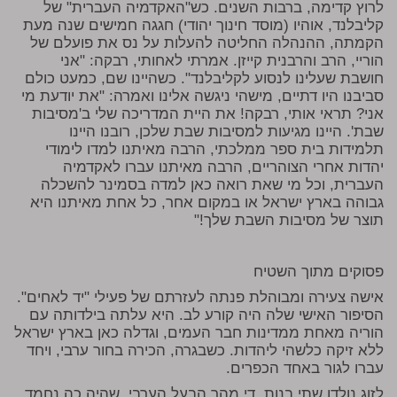
לרוץ קדימה, ברבות השנים. כש"האקדמיה העברית" של
קליבלנד, אוהיו (מוסד חינוך יהודי) חגגה חמישים שנה מעת
הקמתה, ההנהלה החליטה להעלות על נס את פועלם של
הוריי, הרב והרבנית קייזן. אמרתי לאחותי, רבקה: "אני
חושבת שעלינו לנסוע לקליבלנד". כשהיינו שם, כמעט כולם
סביבנו היו דתיים, מישהי ניגשה אלינו ואמרה: "את יודעת מי
אני? תראי אותי, רבקה! את היית המדריכה שלי ב'מסיבות
שבת'. היינו מגיעות למסיבות שבת שלכן, רובנו היינו
תלמידות בית ספר ממלכתי, הרבה מאיתנו למדו לימודי
יהדות אחרי הצוהריים, הרבה מאיתנו עברו לאקדמיה
העברית, וכל מי שאת רואה כאן למדה בסמינר להשכלה
גבוהה בארץ ישראל או במקום אחר, כל אחת מאיתנו היא
תוצר של מסיבות השבת שלך!"
פסוקים מתוך השטיח
אישה צעירה ומבוהלת פנתה לעזרתם של פעילי "יד לאחים".
הסיפור האישי שלה היה קורע לב. היא עלתה בילדותה עם
הוריה מאחת ממדינות חבר העמים, וגדלה כאן בארץ ישראל
ללא זיקה כלשהי ליהדות. כשבגרה, הכירה בחור ערבי, ויחד
עברו לגור באחד הכפרים.
לזוג נולדו שתי בנות. די מהר הבעל הערבי, שהיה כה נחמד