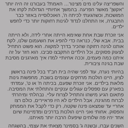
והשפריצה עלינו מים מצינור… האמת? בעבורנו זה היה יותר
"אקשן" מאשר הפרעה. בהמשך אחיותיי הגדולות לקחו את
המושכות, וכשהגעתי לכיתה ה', האוכלוסייה באזור כבר
התבגרה, אז התחלנו לנדוד לגינות רחוקות יותר כדי לחפש
ילדים.
אני זוכרת שבת אחת שאימא הייתה אחרי לידה, ולא הייתה
בבית. אבא שלי, כנראה כדי להפיג את השעמום שלנו, לקח
אותנו לגינה רחוקה שהכיר בדרך למקווה. הוא פשוט התחיל
לצעוק פסוקים, וכל הילדים התקבצו סביבו. הוא חזר על זה
איתנו כמה פעמים, וככה אחיותיי למדו איך מארגנים מסיבת
שבת בגינה ציבורית.
בהיותי נערה, עוד לפני שהיה בית חב"ד בכל פינה בראשון
לציון, היינו הולכות מרחקים עצומים בשבת, מחפשות גינות
מלאות בילדים. אני זוכרת שפעם, בכיתה ח' או ט', עמדתי
בפארק עם ספסלים עגולים ענקיים והתחלתי את המסיבה.
פתאום הגיע מישהו והתחיל לצרוח עליי. נבהלתי ומיהרתי
לברוח מהגינה, אבל הילדים לא היו פראיירים, כולם רצו
אחריי עד שמצאנו פינה שקטה, רק כדי לקבל את הממתק
והפסוק. אחותי ואני היינו הולכות בדרכים ומדמיינות שיום
אחד יהיו פה שלוחים שיפעלו הרבה יותר מאיתנו.
השנים עברו, ובשנה ג' בסמינר מצאתי את עצמי, בהשגחה