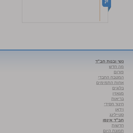
נשי ובנות חב"ד
מה חדש
פורום
המטבח החבדי
אחות התמימים
בלוגים
מגאזין
בריאות
חינוך חסידי
וידאו
סטיילינג
חב"ד אינפו
חדשות
תמונת היום