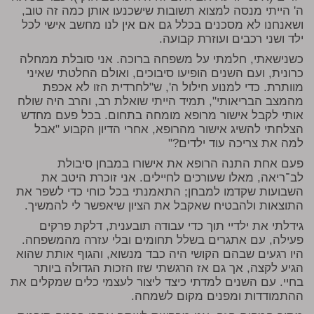
ה' הייתי מנסה למצוא תשובות שישכנעו אותן כמה זה טוב,
ושאנחנו לא מסכנים בכלל גם אם אין לנו מחשב אישי לכל
ילד ושני רכבים ועוזרת קבועה.
כשנישאתי, חלמתי על משפחה ברוכה. אני סובלת ממחלה
כרונית, ועם השנים הופיעו סיבוכים, ואולם החלטתי שאיני
מוותרת. כדי למנוע חילול ה', ש"לחרדית הזו לא אכפת
מהמצב הבריאותי", תמיד הייתי שואלת רב, והרב היה שולח
אותי לקבל אישור מרופא מומחה בתחום. בכל פעם מחדש
הצלחתי להשיג אישור מהרופא, אחרי הדיון הקבוע "אבל
למה את צריכה עוד ילדים?"
פעם אחת התנה הרופא את אישורו במבחן סיבולת
לב־ריאה, מאלו שעורכים לחיילים. אני זוכרת היטב את
השבועות שקדמו למבחן; התאמנתי בכל כוחי כדי לשפר את
התוצאות ולהבטיח שאקבל את הציון שיאפשר לי להמשיך.
גידלתי את ילדיי תוך כדי עבודה תובענית, דלקת פרקים
פעילה, עם אתגרים בשלל תחומים ובלי עזרה מהמשפחה.
היו רגעים שבהם הקושי היה כבד מנשוא, והגוף אותת שהוא
הגיע לקצה, אך גם אז הרגשתי שזו הזכות הגדולה ביותר
בחיי. עם השנים למדתי כיצד ליצור לעצמי כלים שמקלים את
ההתמודדות ומפנים מקום לשמחה.