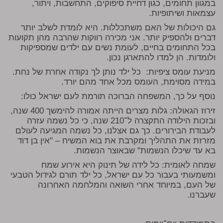
במגוון תחומים, כגון דחיית סיפוקים, התחשבות, ויתור,
עצמאות ושיתופיות.
גם היכולות של האם משתכללות. היא לומדת לשלב יותר
דברים ולהספיק יותר. אני מכירה רווקות שהרבה מהן תקועות
בכל התחומים בחיים, לעומת נשים עם ילדים שמספיקות
ולומדות. הן למדו להתארגן נכון.
מניעת עומס ציפיות:
כל ילד נותן לך נקודה אחרת של נחת.
במידה מסוימת, העומס מכל אחד מהם יורד.
נוסף על כך, המשפחה הברוכה תורמת לעם ישראל כולו:
זירוז הגאולה:
גלות מצרים הייתה אמורה להימשך 400 שנה,
ובזכות הילודה התקצרה ל־210 שנה, כי כל נשמה עזרה
לעבודת הבירורים. כך גם אצלנו, כל נשמה המגיעה לעולם
מזרזת את התהליך ומקרבת את בוא המשיח – "אין בן דוד
בא עד שיכלו הנשמות" שבאוצר הנשמות.
שמחה לאומית:
כל לידה של תינוק היא אירוע שמח
ומשמעותי בעבור כל עם ישראל, כל ילד תורם לגידול הטבעי
של העם, במיוחד אחרי השואה והמלחמה האחרונה
שעברנו.