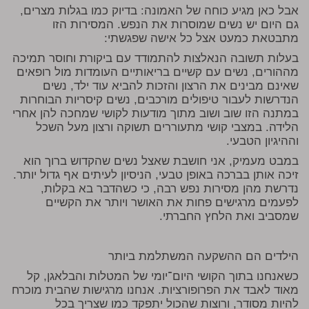
אבל כאן מגיע כוחה של האמונה: בדיוק כמו בגלות מצרים,
גם היום יש נשים שמוסרות את הנפש. המסירות הזו
מתבטאת כמעט אצל כל אישה שפגשתי:
בעלות תשובה הנאלצות להתמודד עם ביקורת וחוסר תמיכה
מההורים, נשים עם קשיים בריאותיים העומדות מול רופאים
שאינם מבינים את הרצון והזכות להביא עוד ילד, נשים
הנדרשות לעבור טיפולים מורכבים, נשים קיסריות הבוחרות
במתנה הזו שוב ושוב מתוך מודעות לקושי שמחכה להן אחרי
הלידה. במצבי קושי מתעוררים תשוקה ורצון מעל השכל
וההיגיון הטבעי.
במבט מעמיק, אני חושבת שאצל נשים שהקדוש ברוך הוא
זיכה אותן בברכה באופן טבעי, הניסיון לעיתים אף גדול יותר.
נדרשת מהן מסירות נפש רבה, כי כשהדבר בא בקלות,
לפעמים מרגישים פחות את האושר ויותר את הקשיים
שמסביב ואת הלחץ החברתי.
הילדים הם ההשקעה המשתלמת ביותר
כשאנחנו בתוך הקושי היום־יומי של המטלות והבלאגן, קל
מאוד לאבד את הפרופורציות. אנחנו מרגישות שהבית מוכרח
להיות מסודר, ורוצות שהכול יתפקד כמו שצריך בכל