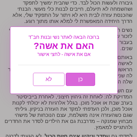
גיבורה ולעשות הכול לבד. כדי שהבית ימשיך לתפקד
ושהשמחה לא תיעלם, חייבים לבנות כלי מעשי. הבנתי
שהכנסת עזרה לבית היא לא ויתור על התפקיד שלי, אלא
הדרך היחידה המאפשרת לי למלא אותו מתוך רוגע.
נשים רבות מוותרות על עזרה כי "חבל על הכסף", אך כדאי
לזכור שהקדוש ברוך הוא שולח לנו את התקציב במיוחד
ברוכה הבאה לאתר נשי ובנות חב"ד
בעבור המטרה הזו. העזרה נדרשת עכשיו, לא בעוד עשר
האם את אשה?
שנים.
אם את אישה - לחצי אישור
באותם ימים מאתגרים החלטתי לפעול לפי הדרכת הרבי
לאישה מקראון הייטס – לצאת לרחוב ולשאול את האדם
הראשון שיגיע אם הוא יכול לעזור. לה הרבי שלח כושי שעזר
לה שנים. אני מצאתי בחורה נחמדה שסיפרה לי שאימא
כן
לא
שלה הביאה עוזרות חדשות מאוקראינה…
עם השנים למדתי שכל אישה צריכה למצוא את העזרה
המדויקת לה: לאחת זה גיהוץ חיצוני, לאחרת בייביסיטר
בערב שבת או אוכל מוכן. בגלל אלרגיות לא יכולתי לקנות
אוכל מוכן, ולכן העדפתי למקד את העזרה בניקיון. גיליתי
שגם כשהעזרה אינה מושלמת, עצם הנוכחות של מישהי
מבחוץ שמנקה – מדרבנת גם את הילדים לסדר את החדרים
ולהתגייס למאמץ.
למדתי גם ש
סדר וניקיון אינם חזות הכול
. לא הגעתי לדרגה