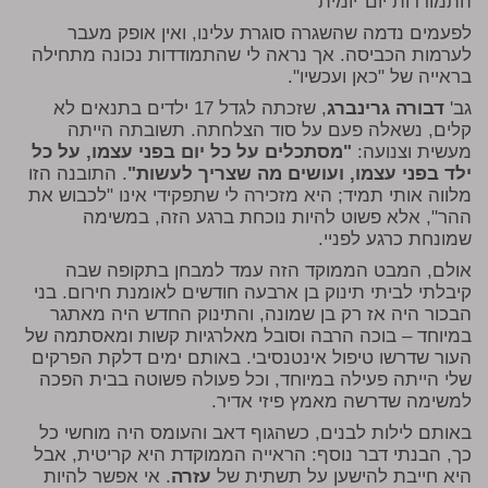
התמודדות יום־יומית
לפעמים נדמה שהשגרה סוגרת עלינו, ואין אופק מעבר
לערמות הכביסה. אך נראה לי שהתמודדות נכונה מתחילה
בראייה של "כאן ועכשיו".
גב'
דבורה גרינברג
, שזכתה לגדל 17 ילדים בתנאים לא
קלים, נשאלה פעם על סוד הצלחתה. תשובתה הייתה
מעשית וצנועה:
"מסתכלים על כל יום בפני עצמו, על כל
ילד בפני עצמו, ועושים מה שצריך לעשות"
. התובנה הזו
מלווה אותי תמיד; היא מזכירה לי שתפקידי אינו "לכבוש את
ההר", אלא פשוט להיות נוכחת ברגע הזה, במשימה
שמונחת כרגע לפניי.
אולם, המבט הממוקד הזה עמד למבחן בתקופה שבה
קיבלתי לביתי תינוק בן ארבעה חודשים לאומנת חירום. בני
הבכור היה אז רק בן שמונה, והתינוק החדש היה מאתגר
במיוחד – בוכה הרבה וסובל מאלרגיות קשות ומאסתמה של
העור שדרשו טיפול אינטנסיבי. באותם ימים דלקת הפרקים
שלי הייתה פעילה במיוחד, וכל פעולה פשוטה בבית הפכה
למשימה שדרשה מאמץ פיזי אדיר.
באותם לילות לבנים, כשהגוף דאב והעומס היה מוחשי כל
כך, הבנתי דבר נוסף: הראייה הממוקדת היא קריטית, אבל
היא חייבת להישען על תשתית של
עזרה
. אי אפשר להיות