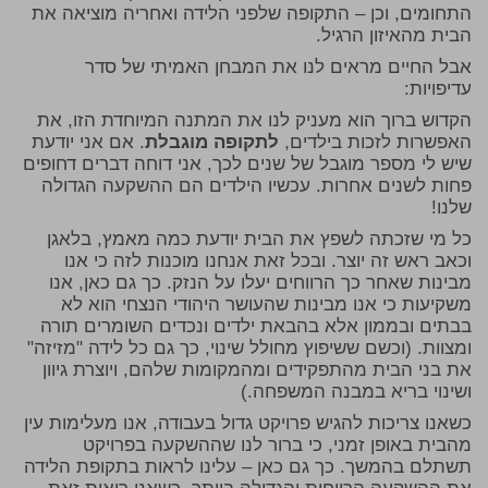
התחומים, וכן – התקופה שלפני הלידה ואחריה מוציאה את
הבית מהאיזון הרגיל.
אבל החיים מראים לנו את המבחן האמיתי של סדר
עדיפויות:
הקדוש ברוך הוא מעניק לנו את המתנה המיוחדת הזו, את
האפשרות לזכות בילדים,
לתקופה מוגבלת
. אם אני יודעת
שיש לי מספר מוגבל של שנים לכך, אני דוחה דברים דחופים
פחות לשנים אחרות. עכשיו הילדים הם ההשקעה הגדולה
שלנו!
כל מי שזכתה לשפץ את הבית יודעת כמה מאמץ, בלאגן
וכאב ראש זה יוצר. ובכל זאת אנחנו מוכנות לזה כי אנו
מבינות שאחר כך הרווחים יעלו על הנזק. כך גם כאן, אנו
משקיעות כי אנו מבינות שהעושר היהודי הנצחי הוא לא
בבתים ובממון אלא בהבאת ילדים ונכדים השומרים תורה
ומצוות. (וכשם ששיפוץ מחולל שינוי, כך גם כל לידה "מזיזה"
את בני הבית מהתפקידים ומהמקומות שלהם, ויוצרת גיוון
ושינוי בריא במבנה המשפחה.)
כשאנו צריכות להגיש פרויקט גדול בעבודה, אנו מעלימות עין
מהבית באופן זמני, כי ברור לנו שההשקעה בפרויקט
תשתלם בהמשך. כך גם כאן – עלינו לראות בתקופת הלידה