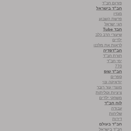
פורום חב"ד
חב"ד בישראל
מגזין
פרשת השבוע
חגי ישראל
חבד Tube
שיעורי הרב כלב
ילדים
לראות את מלכנו
חב"דפדיה
תורת חב"ד
ימי חב"ד
770
חב"ד שופ
ספרים
יודאיקה ונוי
מוצרי עור רובר
ציציות וטליתות
משחקי ילדים
לוח חב"ד
עבודה
שליחות
דירות
חב"ד בעולם
חב"ד בישראל