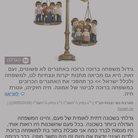
הגדלה
גידול משפחה ברוכה כרוכה באתגרים לא פשוטים, ועם
זאת, היא גם מביאה מתנות יקרות ונצחיות לנו, למשפחה
ולכלל ישראל >> כך תהפכי את האתגרים הכרוכים
במשפחה ברוכה לביטוי של אמונה. חיה חזקיהו, עטרת
חיה.
לקריאה
מערכת נשי ובנות חב"ד
|
י״ג בסיון ה׳תשפ״ו (י״ג בסיון ה׳תשפ״ו (29/05/2026))
|
אין תגובות
גדלתי בשכונה דתית לאומית של פעם, והיינו המשפחה
הגדולה ביותר בשכונה. בכל פעם שהשכנות היו רואות אותי,
היו מנסות לברר כמה אני סובלת בתור בת למשפחה ברוכת
ילדים (אינני יודעת אם היום זה היה נחשב חוקי). כבר בכיתה