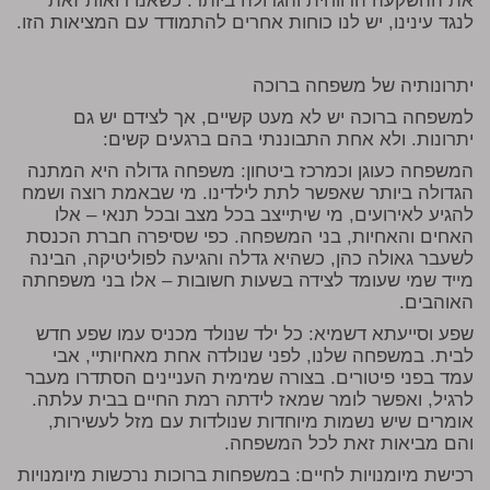
את ההשקעה הרווחית והגדולה ביותר. כשאנו רואות זאת
לנגד עינינו, יש לנו כוחות אחרים להתמודד עם המציאות הזו.
יתרונותיה של משפחה ברוכה
למשפחה ברוכה יש לא מעט קשיים, אך לצידם יש גם
יתרונות. ולא אחת התבוננתי בהם ברגעים קשים:
המשפחה כעוגן וכמרכז ביטחון:
משפחה גדולה היא המתנה
הגדולה ביותר שאפשר לתת לילדינו. מי שבאמת רוצה ושמח
להגיע לאירועים, מי שיתייצב בכל מצב ובכל תנאי – אלו
האחים והאחיות, בני המשפחה. כפי שסיפרה חברת הכנסת
לשעבר גאולה כהן, כשהיא גדלה והגיעה לפוליטיקה, הבינה
מייד שמי שעומד לצידה בשעות חשובות – אלו בני משפחתה
האוהבים.
שפע וסייעתא דשמיא:
כל ילד שנולד מכניס עמו שפע חדש
לבית. במשפחה שלנו, לפני שנולדה אחת מאחיותיי, אבי
עמד בפני פיטורים. בצורה שמימית העניינים הסתדרו מעבר
לרגיל, ואפשר לומר שמאז לידתה רמת החיים בבית עלתה.
אומרים שיש נשמות מיוחדות שנולדות עם מזל לעשירות,
והם מביאות זאת לכל המשפחה.
רכישת מיומנויות לחיים:
במשפחות ברוכות נרכשות מיומנויות