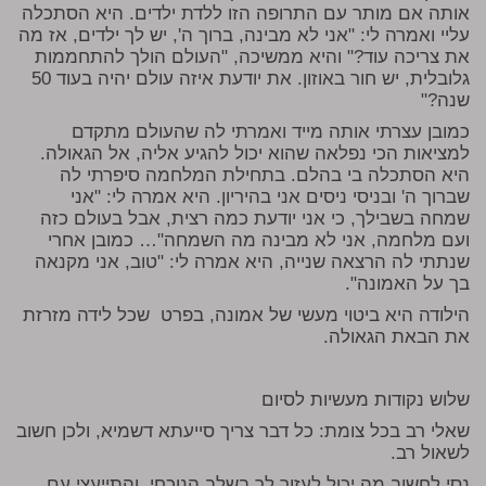
אותה אם מותר עם התרופה הזו ללדת ילדים. היא הסתכלה
עליי ואמרה לי: "אני לא מבינה, ברוך ה', יש לך ילדים, אז מה
את צריכה עוד?" והיא ממשיכה, "העולם הולך להתחממות
גלובלית, יש חור באוזון. את יודעת איזה עולם יהיה בעוד 50
שנה?"
כמובן עצרתי אותה מייד ואמרתי לה שהעולם מתקדם
למציאות הכי נפלאה שהוא יכול להגיע אליה, אל הגאולה.
היא הסתכלה בי בהלם. בתחילת המלחמה סיפרתי לה
שברוך ה' ובניסי ניסים אני בהיריון. היא אמרה לי: "אני
שמחה בשבילך, כי אני יודעת כמה רצית, אבל בעולם כזה
ועם מלחמה, אני לא מבינה מה השמחה"… כמובן אחרי
שנתתי לה הרצאה שנייה, היא אמרה לי: "טוב, אני מקנאה
בך על האמונה".
הילודה היא ביטוי מעשי של אמונה, בפרט
שכל לידה מזרזת
את הבאת הגאולה.
שלוש נקודות מעשיות לסיום
שאלי רב בכל צומת:
כל דבר צריך סייעתא דשמיא, ולכן חשוב
לשאול רב.
נסי לחשוב מה יכול לעזור לך
בשלב הנוכחי, והתייעצי עם