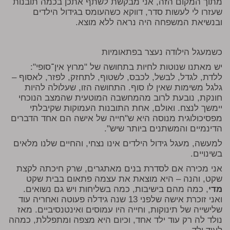
מתוך המקום הזה, אני מבקשת לשתף אתכן בכמה תובנות
שעזרו לי לעשות סדר, דווקא כשהעומס בגידול הילדים
ובנשיאת המשפחה היה נראה ללא מוצא.
כשמעגל הילודה נעצר בפתאומיות
יש מאתנו שנוטות לחיות בתחושה של "מרוץ אין־סופי":
ללדת, לגדל, לבשל, לכבס, לשטוף, לתחזק, לפזר, לאסוף –
גלגל משימות שאין לו סוף. התחושה הזו, שעלולה להיות
חונקת, נובעת לרוב מהמחשבה המוטעית שהמצב הנוכחי
יימשך לנצח. ואולם, אחת התובנות העמוקות שקיבלתי
מפסיכולוגית מנוסה היא ש"חייה של אישה הם אחד הדברים
הדינמיים והמשתנים ביותר שיש".
למעשה, מעגל גידול הילדים אינו נצחי, והחיים שלנו מלאים
בשינויים.
אני מכירה אם לסדרת בנים מאתגרים, שרק חיכתה לקצת
שקט, והנה – היא מוצאת את עצמה פתאום בבית שקט
מדי
, כמה מהם בישיבות, כמה בשליחות ויש גם נשואים.
ואני זוכרת אישה שלפני 13 שנה גידלה פעוטה ואחריה עוד
שלישייה של תינוקות, וחייה היו עמוסים ואינטנסיביים. מאז
נולד לה רק עוד ילד אחד, וכיום היא מצפה ומתפללת, כמהה