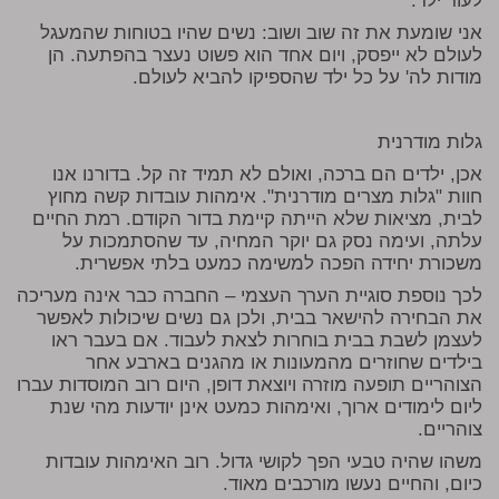
לעוד ילד.
אני שומעת את זה שוב ושוב: נשים שהיו בטוחות שהמעגל
לעולם לא ייפסק, ויום אחד הוא פשוט נעצר בהפתעה. הן
מודות לה' על כל ילד שהספיקו להביא לעולם.
גלות מודרנית
אכן, ילדים הם ברכה, ואולם לא תמיד זה קל. בדורנו אנו
חוות "גלות מצרים מודרנית". אימהות עובדות קשה מחוץ
לבית, מציאות שלא הייתה קיימת בדור הקודם. רמת החיים
עלתה, ועימה נסק גם יוקר המחיה, עד שהסתמכות על
משכורת יחידה הפכה למשימה כמעט בלתי אפשרית.
לכך נוספת סוגיית הערך העצמי – החברה כבר אינה מעריכה
את הבחירה להישאר בבית, ולכן גם נשים שיכולות לאפשר
לעצמן לשבת בבית בוחרות לצאת לעבוד. אם בעבר ראו
בילדים שחוזרים מהמעונות או מהגנים בארבע אחר
הצוהריים תופעה מוזרה ויוצאת דופן, היום רוב המוסדות עברו
ליום לימודים ארוך, ואימהות כמעט אינן יודעות מהי שנת
צוהריים.
משהו שהיה טבעי הפך לקושי גדול. רוב האימהות עובדות
כיום, והחיים נעשו מורכבים מאוד.