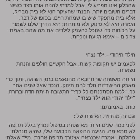
שהבלגן אינו מפריע לי, אבל למדתי להניח אותו בצד כשיש
דברים חשובים יותר. הבנתי שהעיקר הוא לא בית מבריק,
אלא בית מתפקד שיש בו שמחת חיים. בסופו של דבר,
העזרה היא לא פינוק ולא מותרות; היא הדרך שלנו לשמור
על הכוחות כדי שנוכל להעניק לילדים את מה שהם באמת
צריכים – אימא רגועה ונוכחת.
הילד היהודי – ילד נצחי
לפעמים יש תקופות קשות, אבל הקשיים חולפים והנחת
נשארת.
הייתה משפחה שהתחבאה מהנאצים בזמן השואה, ותוך כדי
מאבק ההישרדות נולד להם תינוק. הנכד שאל שנים אחר
כך: "למה הסתכנתם כל כך?" התשובה הייתה חדה וברורה:
"ילד יהודי הוא ילד נצחי"
.
כוחנו באמונתנו.
וגם זה מהזווית האישית שלי:
לפני כמה שנים הייתי מאושפזת בטיפול נמרץ בגלל תרופה
לא מתאימה. הגיעה הרופאה הקבועה שלי, שהיא מנהלת
מחלקה, ואמרה שכנראה אצטרך תרופה אחרת. מייד שאלתי