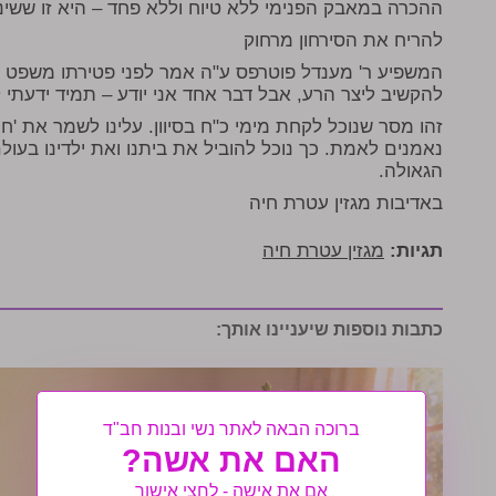
ההכרה במאבק הפנימי ללא טיוח וללא פחד – היא זו ששינת
להריח את הסירחון מרחוק
המשפיע ר' מענדל פוטרפס ע"ה אמר לפני פטירתו משפט נ
להקשיב ליצר הרע, אבל דבר אחד אני יודע – תמיד ידעתי ל
זהו מסר שנוכל לקחת מימי כ"ח בסיוון. עלינו לשמר את 'ח
נאמנים לאמת. כך נוכל להוביל את ביתנו ואת ילדינו בעול
הגאולה.
באדיבות מגזין עטרת חיה
תגיות:
מגזין עטרת חיה
כתבות נוספות שיעניינו אותך:
ברוכה הבאה לאתר נשי ובנות חב"ד
האם את אשה?
אם את אישה - לחצי אישור