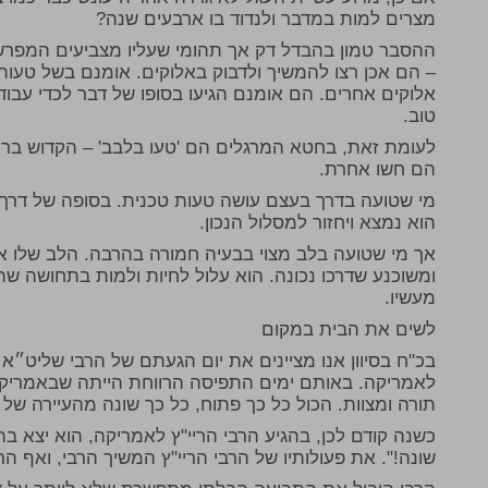
מצרים למות במדבר ולנדוד בו ארבעים שנה?
ההסבר טמון בהבדל דק אך תהומי שעליו מצביעים המפרשי
– הם אכן רצו להמשיך ולדבוק באלוקים. אומנם בשל טע
אלוקים אחרים. הם אומנם הגיעו בסופו של דבר לכדי עבוד
טוב.
לעומת זאת, בחטא המרגלים הם 'טעו בלבב' – הקדוש בר
הם חשו אחרת.
מי שטועה בדרך בעצם עושה טעות טכנית. בסופה של דרך המ
הוא נמצא ויחזור למסלול הנכון.
אך מי שטועה בלב מצוי בבעיה חמורה בהרבה. הלב שלו אינ
ומשוכנע שדרכו נכונה. הוא עלול לחיות ולמות בתחושה שה
מעשיו.
לשים את הבית במקום
בכ"ח בסיוון אנו מציינים את יום הגעתם של הרבי שליט״א
לאמריקה. באותם ימים התפיסה הרווחת הייתה שבאמריקה,
תורה ומצוות. הכול כל כך פתוח, כל כך שונה מהעיירה של
כשנה קודם לכן, בהגיע הרבי הריי"ץ לאמריקה, הוא יצא 
שונה!". את פעולותיו של הרבי הריי"ץ המשיך הרבי, ואף 