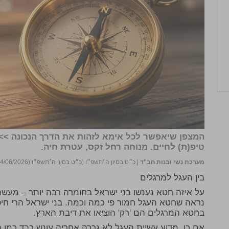
המצפן שיאפשר לכל אימא לזהות את הדרך הנכונה >>"
טיפ(ת) לחיים. מנוחה רחל זקס, עטרת חיה.
מערכת נשי ובנות חב"ד
|
כ״ט בסיון ה׳תשפ״ו (כ״ט בסיון ה׳תשפ״ו (14/06/2026))
בין העגל למרגלים
על איזה חטא נענשו בני ישראל בחומרה רבה יותר – מעש
נראה שחטא העגל חמור פי כמה וכמה. בני ישראל הרי חיפ
בחטא המרגלים הם 'רק' הוציאו את דיבת הארץ.
אם כן, מדוע עשיית העגל לא גררה אחריה עונש כבד כמו בח