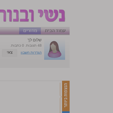
עמוד הבית
מדורים
שלום לך
48 תגובות. 0 כתבות.
צאי
הגדרות חשבון