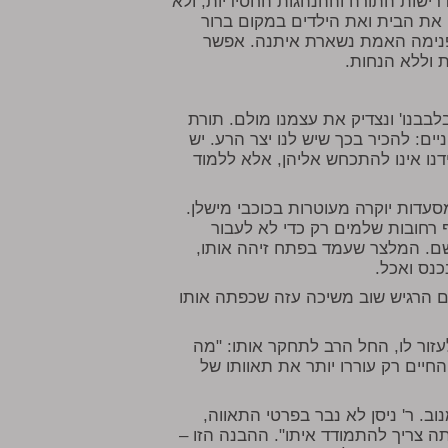
ישות התורה וההנהגות החסידיות, ולא
 את הבית ואת הילדים במקום ברור
 פנימה האמת נשארת איתנה. אפשר
 וללא הנחות.
בלבבנו' ונצדיק את עצמנו מולם. תורת
ם: להכיר בכך שיש לנו יצר הרע. יש
דנו אינו להתכחש אליהן, אלא ללמוד
סעדות יוקרה מעוטרות בכוכבי מישלן.
 רחובות שלמים רק כדי לא לעבור
ם. המלצר שעמד בפתח זיהה אותו,
נכנס ואכל.
ם הרגיש שוב משיכה עזה שכפתה אותו
לעזור לו, החל הרב לתחקר אותו: "מה
חיים רק עוררו יותר את תאוותו של
ב. ר' ניסן לא נבר בפרטי התאווה,
 צריך להתמודד איתו". ההבנה הזו –