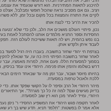
הרבי הוביל את התביעה הבלתי מתפשרת שלא לוותר על דר
להיכנע לתאוות המתירניות. הוא דורש שנעמיד את עצמנו,
ויציב. גם אם מסביב נראה שהכול חופשי ומבלבל, אצלנו
לקיים את התורה והמצוות בכל מקום ובכל זמן, ללא פשרות
להכיר את ה'רע' כדי לנצח אותו
נכון, פיתויי העולם מושכים את הלב, ולכן כדי שלא 'נטעה 
החסידות וספר התניא מלמדים אותנו להסתכל לאמת בעיניי
בנו נפש בהמית, ויש לה תאוות ששייכות לעולם הזה. תפקי
לעבוד איתן ולקדש אותן.
בצרפת חי יהודי שחזר בתשובה. בעברו היה רגיל לסעוד במ
לאחר שחזר בתשובה הפיתוי היה כה עז, עד שנאלץ להקיף
בסמוך למסעדות הללו. פעם אחת, למרות מאמציו, עבר ש
דרש בשלומו והזמין אותו פנימה. היהודי אינו עמד בניסיון, 
בהיותו מיוסר ושבור, עבר זמן מה עד שבאחד הימים הבאי
ללכת ולאכול טרפות במסעדה.
מיהר היהודי אל הרב וסיפר לו על הקושי שפקד אותו. כדי 
בדיוק מגישים שם? למה זה כל כך מגרה?". אך התיאורים ה
היהודי, ומייד לאחר מכן הוא רץ שוב למסעדה.
לאחר תקופה פגש היהודי את המשפיע החסידי ר' ניסן נעמנו
אלא אמר לו בפשטות: "תלמד תניא. תדע שיש בך רע שאתה