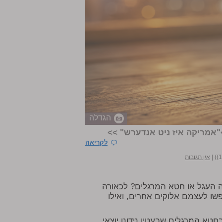
הגדלה
אמריקה איז ניט אנדערש" >>
לקריאה
|
אין תגובות
ה העגל או חטא המרגלים? לכאורה
שו לעצמם אלוקים אחרים, ואילו
טא המרגלים שבעטיו נידונו יוצאי