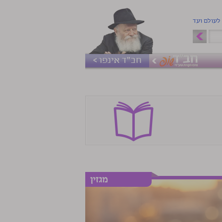
 לעולם ועד
חב"ד אינפו >