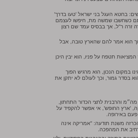
ם: בחטא העגל בני ישראל 'טעו בדרך'
ותם כשחשבו שמשה מת, חיפשו לעצמם
ה זרה ר"ל, אך בבסיס עמד שם רצון
וך הוא אמר להם שהארץ טובה, אבל
ציאות תטפח על פניו, הוא יבין היכן
ו במקום הנכון, הוא מרגיש הפוך
וא בסדר גמור, וכך לעולם לא יתקן את
 מה״מ והרבנית לחצי הכדור התחתון,
 'ארץ החופש', אי אפשר להקפיד על
 פעם באירופה.
בהכרזה משנת תודעה: "אמריקה אינה
הרחיב את המהפכה.