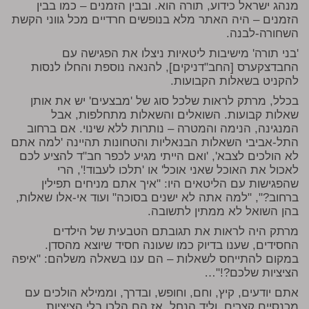
מנהג ישראל כידוע, תורה הוא. ובבין הזמנים – כמו בבין
הזמנים – היה האתר מלא בנופשים חרדיים מכל גווני הקשת
השחורה-לבנה.
'בני תורה' מישיבות ליטאיות ניצלו את הפגישה עם
החבדצקערס [החב"דניקים], להנאה נוספת והחלו לנסות
להקניט בשאלות הקבועות.
בכלל, מרתק לראות שלכל סוג של 'מבצעים' יש את אותן
שאלות קבועות. השואלים והשאלות מתחלפות, אבל
המנגינה, הנימה והמטרה – נותרות ללא שינוי. אם ברחוב
התל-אביבי השאלות הבנאליות והטחונות תהיינה 'למה אתם
לא הולכים לצבא', 'ואם הייתי מגיע לכפר חב"ד להציע לכם
לאכול את האוכל שאני אוכל' או 'תלכו לעבוד!', הרי
שהפגישות עם הליטאים היו: "איך אתם מניחים תפילין
ברחוב?", "למה אתה לא ישנים בסוכה" ועוד אי-אלו שאלות,
בהן השואל לא ממתין לתשובה.
מרתק היה לראות את תגובתם הטבעית של הילדים
החסידים, שענו בדיוק כמו שעונה חסיד שיוצא מהסדן.
במקום להתייחס לשאלות – הם ענו בשאלה משלהם: "איפה
הציציות שלכם?!"…
אתם יודעים, קיץ, וחם, וחופש, ובדרך, וממילא הולכים עם
מכנסיים קצרים, וליד הנחל. אז הם הלכו בלי הציציות.