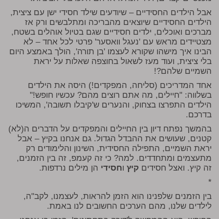
אבל הילדים החסידיים – שיודעים שילד חסידי ישן עם ציצית,
הילדים החסידיים שיוצאים מהבריכה ומתלבשים ורק אז
מברכים ואוכלים, ילדים חסידיים שגם בטיול אוהלים בשטח,
מצטיידים מראש עם 'נעגל וואסער' פרטי לכל אחד – לא
הבינו איך מישהו שקורא לעצמו 'בן תורה', הולך באמצע היום
בלי ציצית, ועוד מעז לשאול בחוצפה שאלות על יראת
השמיים שלהם?!
אחד המדריכים (סליחה, המפקדים!) היסה את הילדים
בשלווה: "חיילים, מה אתם רוצים מהם? עכשיו חופש!"
הילדים התפרצו בצחוק, והנערים ש'קיבלו תשובה', המשיכו
בדרכם.
בהמשך נפתח דיון בין החיילים והמפקדים על הדברים ה(לא)
קטנים, שעושים את ההבדל הגדול. גם אנחנו בקיץ – אבל
יראת השמיים, התפילה החסידית, השינון והלימודים רק
מתעצמים ומתחדדים. למה? כי זה קעמפ, זה בין הזמנים,
זה קיץ. ואצל חסידים
קיץ
ו
חסידי
הן מילים נרדפות.
*
בין הזמנים שלפנינו הוא הזמן להראות, לעצמנו, לקב"ה,
לילדים שלנו, מהם הערכים החשובים לנו באמת.