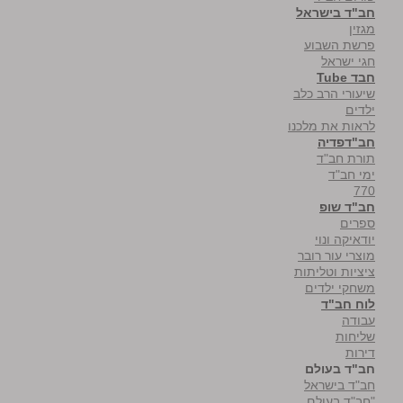
חב"ד בישראל
מגזין
פרשת השבוע
חגי ישראל
חבד Tube
שיעורי הרב כלב
ילדים
לראות את מלכנו
חב"דפדיה
תורת חב"ד
ימי חב"ד
770
חב"ד שופ
ספרים
יודאיקה ונוי
מוצרי עור רובר
ציציות וטליתות
משחקי ילדים
לוח חב"ד
עבודה
שליחות
דירות
חב"ד בעולם
חב"ד בישראל
"חב"ד בעולם