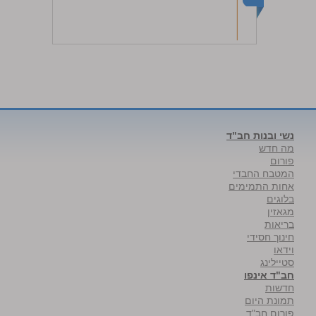
נשי ובנות חב"ד
מה חדש
פורום
המטבח החבדי
אחות התמימים
בלוגים
מגאזין
בריאות
חינוך חסידי
וידאו
סטיילינג
חב"ד אינפו
חדשות
תמונת היום
פורום חב"ד