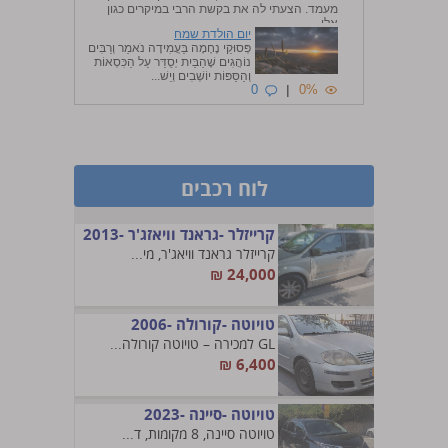
מעמד. הצעתי לה את בקשת הרבי במיקרים כגון
אלו, ...
יום הולדת שמח
0
|
0%
פְּסוּקֵי נֶחָמָה בַּעֲמִידָה נֹאמַר וְרַבִּים
נוֹהֲגִים שֶׁהַבַּיִת יְסֻדַּר עַל הַכִּסְאוֹת
וְהַסַּפּוֹת יוֹשְׁבִים וְיֵשׁ...
0
|
0%