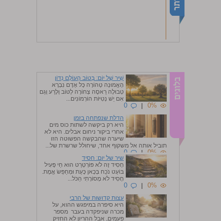
שִׁיר שֶׁל יוֹם: בְּטוֹב הָעוֹלָם נִדּוֹן
הָאֱמוּנָה טְהוֹרָה כָּל אָדָם נִבְרָא
טְבוּלָה רַאסֶה צְחוֹרָה לַטּוֹב וְלָרַע וְגַם
אִם יֵשׁ נְטִיּוֹת הוֹרְמוֹנִים...
0
|
0%
הדלת שנפתחה בזמן
היא רק ביקשה לשתות כוס מים
אחרי ביקור ניחום אבלים. היא לא
שיערה שהבקשה הפשוטה הזו
תוביל אותה אל משקוף אחד, שיחולל שרשרת של...
0
|
0%
שיר של יום: חסיד
חָסִיד זֶה לֹא פּוֹרְטְרֵט הוּא חַי פָּעִיל
בּוֹעֵט נֹכַח בְּכָאן כָּעֵת וּמְחַפֵּשׂ אֱמֶת.
חָסִיד לֹא מָסוֹרָתִי הַכֹּל...
0
|
0%
עצות קדושות של הרבי
היא סיפרה במיפגש ההוא, על
מכרה שניפקדה בעבר מספר
פעמים, אבל ההריון לא החזיק