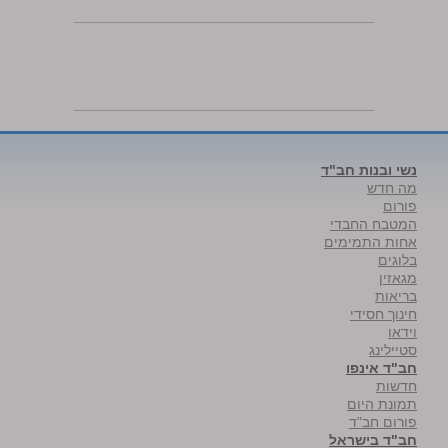
נשי ובנות חב"ד
מה חדש
פורום
המטבח החבדי
אחות התמימים
בלוגים
מגאזין
בריאות
חינוך חסידי
וידאו
סטיילינג
חב"ד אינפו
חדשות
תמונת היום
פורום חב"ד
חב"ד בישראל