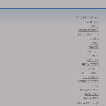
נשי ובנות חב"ד
מה חדש
פורום
המטבח החבדי
אחות התמימים
בלוגים
מגאזין
בריאות
חינוך חסידי
וידאו
סטיילינג
חב"ד אינפו
חדשות
תמונת היום
פורום חב"ד
חב"ד בישראל
מגזין
פרשת השבוע
חגי ישראל
חבד Tube
שיעורי הרב כלב