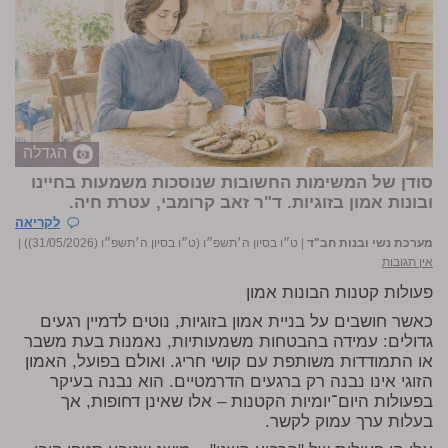
הגדלה
סודן של המשימות החשובות שנוסכות משמעות בחיינו
ובונות אמון בזוגיות. ד"ר זאב קרומבי, עטרת חיה.
לקריאה
מערכת נשי ובנות חב"ד
|
ט״ו בסיון ה׳תשפ״ו (ט״ו בסיון ה׳תשפ״ו (31/05/2026))
|
אין תגובות
פעולות קטנות הבונות אמון
כאשר חושבים על בניית אמון בזוגיות, נוטים לדמיין רגעים
גדולים: עמידה בהבטחות משמעותיות, נאמנות בעת משבר
או התמודדות משותפת עם קושי חריג. ואולם בפועל, האמון
הזוגי אינו נבנה רק ברגעים הדרמטיים. הוא נבנה בעיקר
בפעולות היום־יומיות הקטנות – אלו שאינן דחופות, אך
בעלות ערך עמוק לקשר.