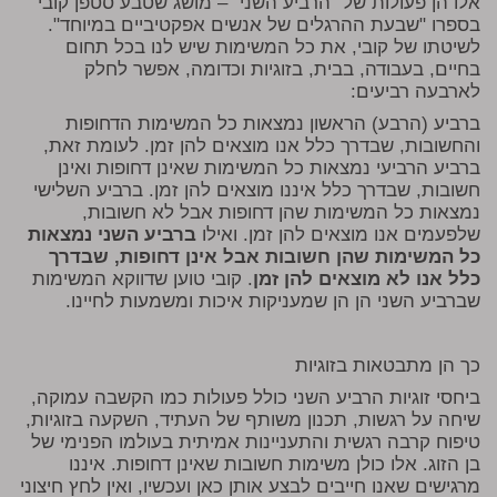
אלו הן פעולות של "הרביע השני" – מושג שטבע סטפן קובי
בספרו "שבעת ההרגלים של אנשים אפקטיביים במיוחד".
לשיטתו של קובי, את כל המשימות שיש לנו בכל תחום
בחיים, בעבודה, בבית, בזוגיות וכדומה, אפשר לחלק
לארבעה רביעים:
ברביע (הרבע) הראשון נמצאות כל המשימות הדחופות
והחשובות, שבדרך כלל אנו מוצאים להן זמן. לעומת זאת,
ברביע הרביעי נמצאות כל המשימות שאינן דחופות ואינן
חשובות, שבדרך כלל איננו מוצאים להן זמן. ברביע השלישי
נמצאות כל המשימות שהן דחופות אבל לא חשובות,
שלפעמים אנו מוצאים להן זמן. ואילו
ברביע השני נמצאות
כל המשימות שהן חשובות אבל אינן דחופות, שבדרך
כלל אנו לא מוצאים להן זמן
. קובי טוען שדווקא המשימות
שברביע השני הן הן שמעניקות איכות ומשמעות לחיינו.
כך הן מתבטאות בזוגיות
ביחסי זוגיות הרביע השני כולל פעולות כמו הקשבה עמוקה,
שיחה על רגשות, תכנון משותף של העתיד, השקעה בזוגיות,
טיפוח קרבה רגשית והתעניינות אמיתית בעולמו הפנימי של
בן הזוג. אלו כולן משימות חשובות שאינן דחופות. איננו
מרגישים שאנו חייבים לבצע אותן כאן ועכשיו, ואין לחץ חיצוני