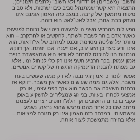
וחשוב" (משברים) או "דחוף ולא חשוב" (לחצים חיצוניים).
התוצאה היא קשר שמתנהל סביב כיבוי שרפות, ולא סביב
טיפוח מתמשך של קרבה. במצב כזה האמון אומנם אינו
נשחק בבת אחת, אבל לאט־לאט הוא דוהה.
הפעולות מהרביע השני הן למעשה ביטוי של נכונות לִפְגִיעוּת.
כאשר אדם בוחר לשבת ולשתף, להקשיב או להתקרב – הוא
מוותר על שליטה מסוימת ונכנס למרחב של אי־ודאות. הוא
אינו יודע כיצד בן הזוג יגיב, אם ייענה ואם ייפתח. אך דווקא
הנכונות הזו להיכנס למרחב לא ודאי היא שמאפשרת בניית
אמון עמוק. בכך הרביע השני אינו רק כלי לניהול זמן, אלא
גם מפתח להבנת הדינמיקה הרגשית של קשרים אנושיים.
אפשר לומר כי אמון זוגי נבנה לא רק ממה שעושים בעת
משבר, אלא גם ממה שעושים כאשר אין משבר. דווקא אז
נבחנת השאלה אם הקשר הוא ערך בפני עצמו, או רק
אמצעי לפתרון בעיות. בני זוג שמצליחים להשקיע באופן
עקבי בדברים החשובים אך הלא־דחופים יוצרים לעצמם
מרחב שבו כל אחד מהם מרגיש שהוא נראה, נשמע
ומשמעותי. במרחב כזה האמון אינו רק תגובה למציאות –
אלא בחירה מתמשכת ליצור אותה.