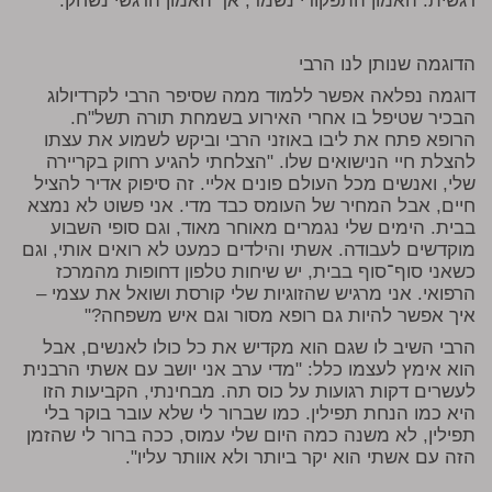
רגשית. האמון התפקודי נשמר, אך האמון הרגשי נשחק.
הדוגמה שנותן לנו הרבי
דוגמה נפלאה אפשר ללמוד ממה שסיפר הרבי לקרדיולוג
הבכיר שטיפל בו אחרי האירוע בשמחת תורה תשל"ח.
הרופא פתח את ליבו באוזני הרבי וביקש לשמוע את עצתו
להצלת חיי הנישואים שלו. "הצלחתי להגיע רחוק בקריירה
שלי, ואנשים מכל העולם פונים אליי. זה סיפוק אדיר להציל
חיים, אבל המחיר של העומס כבד מדי. אני פשוט לא נמצא
בבית. הימים שלי נגמרים מאוחר מאוד, וגם סופי השבוע
מוקדשים לעבודה. אשתי והילדים כמעט לא רואים אותי, וגם
כשאני סוף־סוף בבית, יש שיחות טלפון דחופות מהמרכז
הרפואי. אני מרגיש שהזוגיות שלי קורסת ושואל את עצמי –
איך אפשר להיות גם רופא מסור וגם איש משפחה?"
הרבי השיב לו שגם הוא מקדיש את כל כולו לאנשים, אבל
הוא אימץ לעצמו כלל: "מדי ערב אני יושב עם אשתי הרבנית
לעשרים דקות רגועות על כוס תה. מבחינתי, הקביעות הזו
היא כמו הנחת תפילין. כמו שברור לי שלא עובר בוקר בלי
תפילין, לא משנה כמה היום שלי עמוס, ככה ברור לי שהזמן
הזה עם אשתי הוא יקר ביותר ולא אוותר עליו".