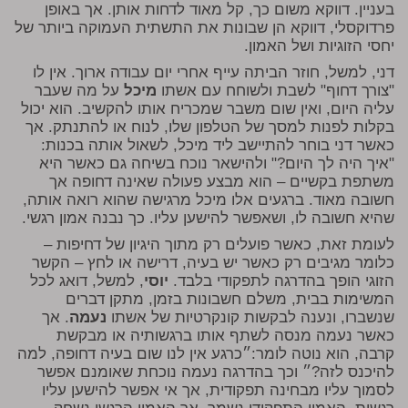
בעניין. דווקא משום כך, קל מאוד לדחות אותן. אך באופן
פרדוקסלי, דווקא הן שבונות את התשתית העמוקה ביותר של
יחסי הזוגיות ושל האמון.
דני
, למשל, חוזר הביתה עייף אחרי יום עבודה ארוך. אין לו
"צורך דחוף" לשבת ולשוחח עם אשתו
מיכל
על מה שעבר
עליה היום, ואין שום משבר שמכריח אותו להקשיב. הוא יכול
בקלות לפנות למסך של הטלפון שלו, לנוח או להתנתק. אך
כאשר דני בוחר להתיישב ליד מיכל, לשאול אותה בכנות:
"איך היה לך היום?" ולהישאר נוכח בשיחה גם כאשר היא
משתפת בקשיים – הוא מבצע פעולה שאינה דחופה אך
חשובה מאוד. ברגעים אלו מיכל מרגישה שהוא רואה אותה,
שהיא חשובה לו, ושאפשר להישען עליו. כך נבנה אמון רגשי.
לעומת זאת, כאשר פועלים רק מתוך היגיון של דחיפות –
כלומר מגיבים רק כאשר יש בעיה, דרישה או לחץ – הקשר
הזוגי הופך בהדרגה לתפקודי בלבד.
יוסי
, למשל, דואג לכל
המשימות בבית, משלם חשבונות בזמן, מתקן דברים
שנשברו, ונענה לבקשות קונקרטיות של אשתו
נעמה
. אך
כאשר נעמה מנסה לשתף אותו ברגשותיה או מבקשת
קרבה, הוא נוטה לומר:״כרגע אין לנו שום בעיה דחופה, למה
להיכנס לזה?״ וכך בהדרגה נעמה נוכחת שאומנם אפשר
לסמוך עליו מבחינה תפקודית, אך אי אפשר להישען עליו