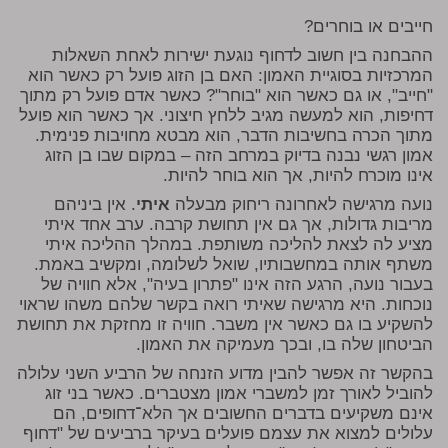
חייבים או בוחרים?
ההבחנה בין חשוב לדחוף נוגעת ישירות לאחת השאלות
המרכזיות בסוגיית האמון: האם בן הזוג פועל רק כאשר הוא
"חייב", או גם כאשר הוא "בוחר"? כאשר אדם פועל רק מתוך
דחיפות, הוא למעשה מגיב ללחץ חיצוני. אך כאשר הוא פועל
מתוך הכרה בחשיבות הדבר, הוא מבטא מחויבות פנימית.
אמון רגשי נבנה בדיוק במרחב הזה – במקום שבו בן הזוג
אינו מוכרח להיות, אך הוא בוחר להיות.
נועה
מרגישה לאחרונה ריחוק מבעלה
איתי
. אין ביניהם
מריבות גדולות, אך גם אין תחושת קרבה. ערב אחד איתי
מציע לה לצאת להליכה משותפת. במהלך ההליכה איתי
משתף אותה במחשבותיו, שואל לשלומה, ומקשיב באמת.
בעבור נועה, הרגע הזה אינו "פתרון בעיה", אלא חוויה של
נוכחות. היא מרגישה שאיתי רואה בקשר שלהם משהו שראוי
להשקיע בו גם כאשר אין משבר. חוויה זו מחזקת את תחושת
הביטחון שלה בו, ובכך מעמיקה את האמון.
בהקשר זה אפשר להבין מדוע הזנחה של הרביע השני עלולה
להוביל לאורך זמן למשברי אמון מצטברים. כאשר בני זוג
אינם משקיעים בדברים החשובים אך הלא־דחופים, הם
עלולים למצוא את עצמם פועלים בעיקר ברביעים של "דחוף