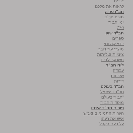
ילדים
לראות את מלכנו
חב"דפדיה
תורת חב"ד
ימי חב"ד
770
חב"ד שופ
ספרים
יודאיקה ונוי
מוצרי עור רובר
ציציות וטליתות
משחקי ילדים
לוח חב"ד
עבודה
שליחות
דירות
חב"ד בעולם
חב"ד בישראל
"חב"ד בעולם
מוסדות חב"ד
פורום חב"ד אינפו
הערות התמימים ואנ"ש
איש את רעהו
על דעת הקהל