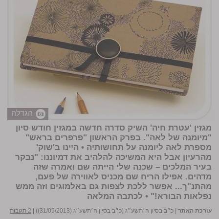
הגדלה
מגזין 'עטרת חיה' השיק סדרה חדשה במגזין חודש סיון
"מיומנה של לאה". בפרק הראשון "פרפרים בראש"
מספרת לאה ליומנה על תחושותיה • היינו ב'שוק'
מהרעיון אבל היא המשיכה להלהיב את דמיוננו: "נבקר
בעיר המלכים – שכנה שלי הייתה שם ואמרה שזה
מדהים. אפילו הריח שם מכניס לאווירה של פעם,
מהתנ"ך... אפשר ללכת לצפות גם באלמוגים וזה ממש
נפלאות הבורא!" • לכתבה המלאה
עורכת האתר
|
כ״ב בסיון ה׳תשע״ג (כ״ב בסיון ה׳תשע״ג (31/05/2013))
|
2 תגובות