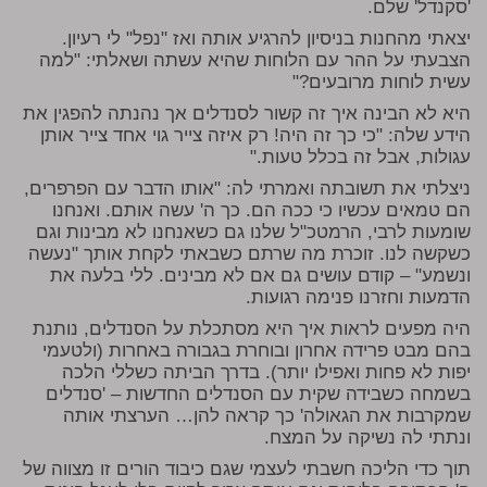
'סקנדל' שלם.
יצאתי מהחנות בניסיון להרגיע אותה ואז "נפל" לי רעיון.
הצבעתי על ההר עם הלוחות שהיא עשתה ושאלתי: "למה
עשית לוחות מרובעים?"
היא לא הבינה איך זה קשור לסנדלים אך נהנתה להפגין את
הידע שלה: "כי כך זה היה! רק איזה צייר גוי אחד צייר אותן
עגולות, אבל זה בכלל טעות."
ניצלתי את תשובתה ואמרתי לה: "אותו הדבר עם הפרפרים,
הם טמאים עכשיו כי ככה הם. כך ה' עשה אותם. ואנחנו
שומעות לרבי, הרמטכ"ל שלנו גם כשאנחנו לא מבינות וגם
כשקשה לנו. זוכרת מה שרתם כשבאתי לקחת אותך "נעשה
ונשמע" – קודם עושים גם אם לא מבינים. ללי בלעה את
הדמעות וחזרנו פנימה רגועות.
היה מפעים לראות איך היא מסתכלת על הסנדלים, נותנת
בהם מבט פרידה אחרון ובוחרת בגבורה באחרות (ולטעמי
יפות לא פחות ואפילו יותר). בדרך הביתה כשללי הלכה
בשמחה כשבידה שקית עם הסנדלים החדשות – 'סנדלים
שמקרבות את הגאולה' כך קראה להן… הערצתי אותה
ונתתי לה נשיקה על המצח.
תוך כדי הליכה חשבתי לעצמי שגם כיבוד הורים זו מצווה של