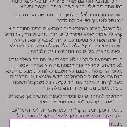
ה' הכתובה בלוחות וגם אותה צריך לקיים בלי לעגל פינות,
כמו שההורים שלי "המרובעים" רוצים. "נעשה ונשמע".
כשבאנו הביתה צלצל הטלפון. זו הייתה שוש ואמרתי לה
שהטיול לא שייך ואין על מה לדבר.
אל תשאל, הערב כשאבא חזר ממבצעים בבית הסוהר הוא
קרא לי ואמר: "אמא סיפרה לי ש'ירדת' מהטיול הזה, אז תדעי
לך שזה שאת לא נוסעת לטיול, זה לא בגלל שאנחנו לא
רוצים שיהיה לך 'כיף' אלא בגלל שאילת היא חו"ל! ואת לא
יוצאת מהארץ בלי סיבה המתירה זאת הלכתית".
הייתי מופתעת לגמרי!!! לא חלמתי שזו הסיבה בשלה אבא
לא מרשה. ולמראה פניי המופתעות הוא אמר: "ועכשיו
מגיעה ההפתעה. אמנם לא חשבנו לגלות לך, אבל כדי שלא
תצטערי על הטיול המבוטל אז תדעי שאמא ואני מתכננים
בשבילך חוויה מהנה במיוחד לקיץ. אבל כשנקבל תשובה
סופית מגורם מסוים אחרי החג נגלה לך".
התחלתי להתחנן שיגלו וניסיתי לעלות ניחושים אך אבא רק
חייך ואמר בקריצה: "חלומות חסידיים" ויצא.
נו, מה דעתך יומני היקר? זה כמו שהמורה לימדה על "עבד
מלך מלך": שמי שבטל ומקבל עול – מקבל בסוף הכול!
מבטיחה לספר לך אחרי החג מה ההפתעה.