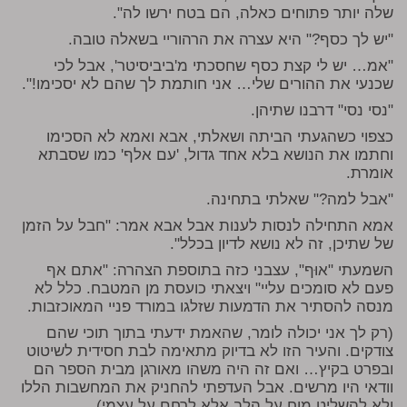
שלה יותר פתוחים כאלה, הם בטח ירשו לה".
"יש לך כסף?" היא עצרה את הרהוריי בשאלה טובה.
"אמ… יש לי קצת כסף שחסכתי מ'ביביסיטר', אבל לכי
שכנעי את ההורים שלי… אני חותמת לך שהם לא יסכימו!".
"נסי נסי" דרבנו שתיהן.
כצפוי כשהגעתי הביתה ושאלתי, אבא ואמא לא הסכימו
וחתמו את הנושא בלא אחד גדול, 'עם אלף' כמו שסבתא
אומרת.
"אבל למה?" שאלתי בתחינה.
אמא התחילה לנסות לענות אבל אבא אמר: "חבל על הזמן
של שתיכן, זה לא נושא לדיון בכלל".
השמעתי "אוּף", עצבני כזה בתוספת הצהרה: "אתם אף
פעם לא סומכים עליי" ויצאתי כועסת מן המטבח. כלל לא
מנסה להסתיר את הדמעות שזלגו במורד פניי המאוכזבות.
(רק לך אני יכולה לומר, שהאמת ידעתי בתוך תוכי שהם
צודקים. והעיר הזו לא בדיוק מתאימה לבת חסידית לשיטוט
ובפרט בקיץ… ואם זה היה משהו מאורגן מבית הספר הם
וודאי היו מרשים. אבל העדפתי להחניק את המחשבות הללו
ולא להשליט מוח על הלב אלא לרחם על עצמי).