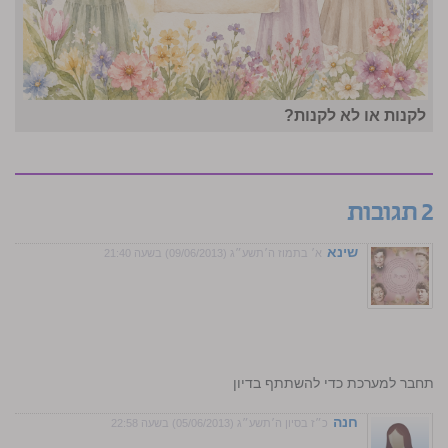
לקנות או לא לקנות?
2 תגובות
שינא
א׳ בתמוז ה׳תשע״ג (09/06/2013) בשעה 21:40
התחבר למערכת כדי להשתתף בדיון
חנה
כ״ז בסיון ה׳תשע״ג (05/06/2013) בשעה 22:58