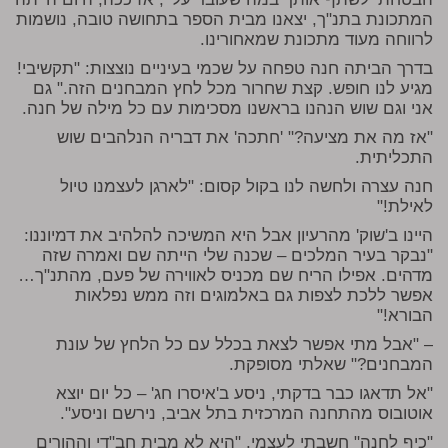
המתכונת בתנ"ך, יצאנו מבית הספר בתחושה טובה, נושמות
לרווחה מעוד מתכונת שמאחורינו.
בדרך הביתה חנה טפחה על שכמי בעיניים נוצצות: "תקשיבי!
מגיע לנו חופש. קצת שחרור מכל לחץ המבחנים הזה." גם
אני וגם שוש הנהנו בראשנו מסכימות עם כל מילה של חנה.
"אז מה את מציעה?" 'חתכה' את דבריה הנלהבים שוש
התכליתית.
חנה עצרה ולחשה לנו בקול קסום: "לארגן לעצמנו טיול
לאילת!"
היינו ב'שוק' מהרעיון אבל היא המשיכה להלהיב את דמיוננו:
"נבקר בעיר המלכים – שכנה שלי הייתה שם ואמרה שזה
מדהים. אפילו הריח שם מכניס לאווירה של פעם, מהתנ"ך…
אפשר ללכת לצפות גם באלמוגים וזה ממש נפלאות
הבורא!"
– "אבל מתי אפשר לצאת בכלל עם כל הלחץ של עונת
המבחנים?" שאלתי מסופקת.
"אל תדאגו כבר בדקתי, ניסע ב'איסרו חג' – כל יום יוצא
אוטובוס מהתחנה המרכזית בתל אביב, נירשם וניסע".
"כיף לחנה" חשבתי לעצמי, "היא לא מבית חב"די וההורים