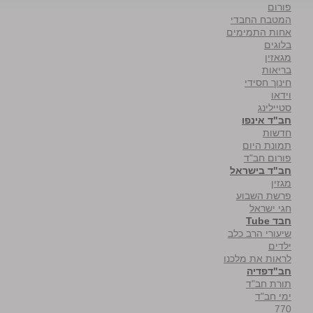
פורום
המטבח החבדי
אחות התמימים
בלוגים
מגאזין
בריאות
חינוך חסידי
וידאו
סטיילינג
חב"ד אינפו
חדשות
תמונת היום
פורום חב"ד
חב"ד בישראל
מגזין
פרשת השבוע
חגי ישראל
חבד Tube
שיעורי הרב כלב
ילדים
לראות את מלכנו
חב"דפדיה
תורת חב"ד
ימי חב"ד
770