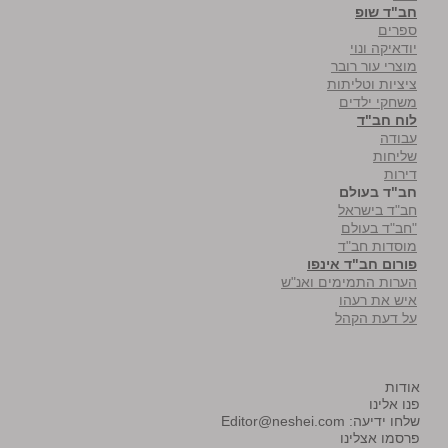
חב"ד שופ
ספרים
יודאיקה ונוי
מוצרי עור רובר
ציציות וטליתות
משחקי ילדים
לוח חב"ד
עבודה
שליחות
דירות
חב"ד בעולם
חב"ד בישראל
"חב"ד בעולם
מוסדות חב"ד
פורום חב"ד אינפו
הערות התמימים ואנ"ש
איש את רעהו
על דעת הקהל
אודות
פנו אלינו
שלחו ידיעה:
Editor@neshei.com
פרסמו אצלינו