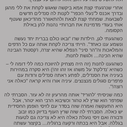
אחרי שנרגעתי קצת אמא ביקשה שאגש לקחת את ללי מהגן
ובדרך אכנס ל"נעלי הכפר" לקנות לה סנדלים חדשים
לשבועות. שמחתי קצת לצאת ולהתאוורר מהדיכאון שעטף
אותי בעודי מדמיינת את חברותיי נהנות להן באילת
הקסומה.
כשהגעתי לגן, הילדות שרו "ובאו כולם בברית יחד נעשה
ונשמע ענו כאחד". הייתי צריכה לקחת אותה עם כל הדפים
והמלאכות וה"הר סיני" הנפלא שהיא יצרה, ו'קסטת' הגבינה
שהיא הכינה… ולגשת לחנות.
כשהגענו לחנות (זה היה מצחיק להיווכח כמה ללי דומה לי –
כשהיא 'נדלקת' על משהו אז זהו זה!) היא סקרה במהירות
בעיניה את הסנדלים, לפתע ראתה סנדלים ורודות עם
פרפרים סגולים מנצנצים. עיניה אורו והיא קראה "כאלה אני
רוצה!".
כמה שניסיתי 'להוריד' אותה מהרעיון זה לא עזר. הסברתי לה
שפרפר הוא שרץ לא טהור וכשיבוא הרבי הוא יטהר, אבל
היא התעקשה ואמרה שזה בסדר עם לזיסי הופמן החסידית
יש כאלה. הסברתי לה שזה שרץ העוף בדיוק כמו זבוב
ודבורה ואם זיסי נועלת כאלה היא לא צריכה גם לטעות
בגללה. אבל היא בכתה ורקעה ברגליה… בקיצור עשתה