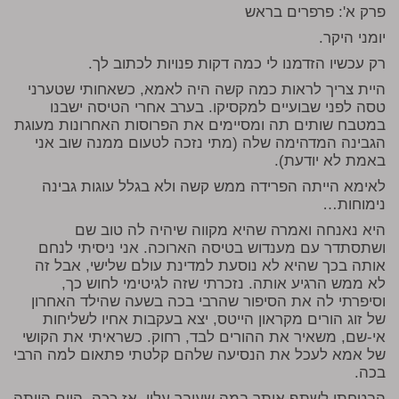
פרק א': פרפרים בראש
יומני היקר.
רק עכשיו הזדמנו לי כמה דקות פנויות לכתוב לך.
היית צריך לראות כמה קשה היה לאמא, כשאחותי שטערני
טסה לפני שבועיים למקסיקו. בערב אחרי הטיסה ישבנו
במטבח שותים תה ומסיימים את הפרוסות האחרונות מעוגת
הגבינה המדהימה שלה (מתי נזכה לטעום ממנה שוב אני
באמת לא יודעת).
לאימא הייתה הפרידה ממש קשה ולא בגלל עוגות גבינה
נימוחות…
היא נאנחה ואמרה שהיא מקווה שיהיה לה טוב שם
ושתסתדר עם מענדוש בטיסה הארוכה. אני ניסיתי לנחם
אותה בכך שהיא לא נוסעת למדינת עולם שלישי, אבל זה
לא ממש הרגיע אותה. נזכרתי שזה לגיטימי לחוש כך,
וסיפרתי לה את הסיפור שהרבי בכה בשעה שהילד האחרון
של זוג הורים מקראון הייטס, יצא בעקבות אחיו לשליחות
אי-שם, משאיר את ההורים לבד, רחוק. כשראיתי את הקושי
של אמא לעכל את הנסיעה שלהם קלטתי פתאום למה הרבי
בכה.
הבטחתי לשתף אותך במה שעובר עליי, אז ככה, היום הייתה