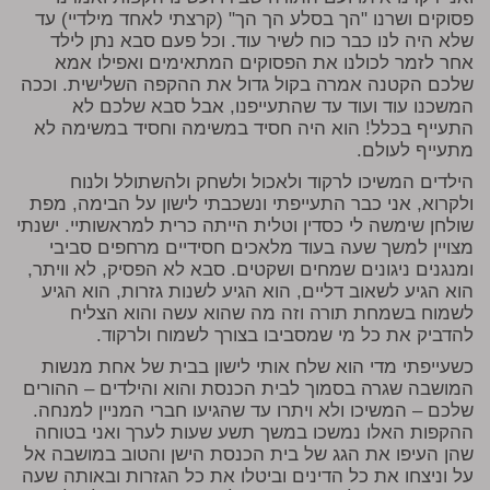
פסוקים ושרנו "הך בסלע הך הך" (קרצתי לאחד מילדיי) עד
שלא היה לנו כבר כוח לשיר עוד. וכל פעם סבא נתן לילד
אחר לזמר לכולנו את הפסוקים המתאימים ואפילו אמא
שלכם הקטנה אמרה בקול גדול את ההקפה השלישית. וככה
המשכנו עוד ועוד עד שהתעייפנו, אבל סבא שלכם לא
התעייף בכלל! הוא היה חסיד במשימה וחסיד במשימה לא
מתעייף לעולם.
הילדים המשיכו לרקוד ולאכול ולשחק ולהשתולל ולנוח
ולקרוא, אני כבר התעייפתי ונשכבתי לישון על הבימה, מפת
שולחן שימשה לי כסדין וטלית הייתה כרית למראשותיי. ישנתי
מצויין למשך שעה בעוד מלאכים חסידיים מרחפים סביבי
ומנגנים ניגונים שמחים ושקטים. סבא לא הפסיק, לא וויתר,
הוא הגיע לשאוב דליים, הוא הגיע לשנות גזרות, הוא הגיע
לשמוח בשמחת תורה וזה מה שהוא עשה והוא הצליח
להדביק את כל מי שמסביבו בצורך לשמוח ולרקוד.
כשעייפתי מדי הוא שלח אותי לישון בבית של אחת מנשות
המושבה שגרה בסמוך לבית הכנסת והוא והילדים – ההורים
שלכם – המשיכו ולא ויתרו עד שהגיעו חברי המניין למנחה.
ההקפות האלו נמשכו במשך תשע שעות לערך ואני בטוחה
שהן העיפו את הגג של בית הכנסת הישן והטוב במושבה אל
על וניצחו את כל הדינים וביטלו את כל הגזרות ובאותה שעה