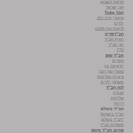
פרשת השבוע
חגי ישראל
חבד Tube
שיעורי הרב כלב
ילדים
לראות את מלכנו
חב"דפדיה
תורת חב"ד
ימי חב"ד
770
חב"ד שופ
ספרים
יודאיקה ונוי
מוצרי עור רובר
ציציות וטליתות
משחקי ילדים
לוח חב"ד
עבודה
שליחות
דירות
חב"ד בעולם
חב"ד בישראל
"חב"ד בעולם
מוסדות חב"ד
פורום חב"ד אינפו