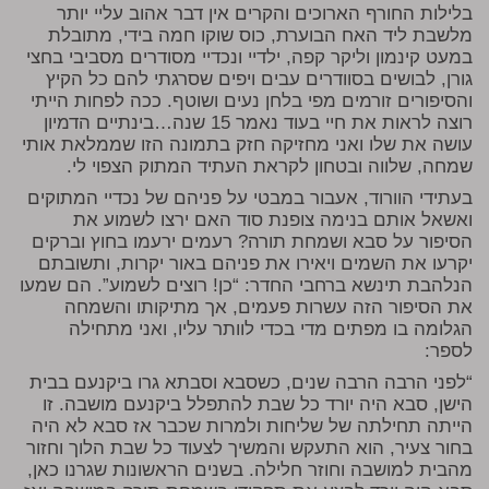
בלילות החורף הארוכים והקרים אין דבר אהוב עליי יותר
מלשבת ליד האח הבוערת, כוס שוקו חמה בידי, מתובלת
במעט קינמון וליקר קפה, ילדיי ונכדיי מסודרים מסביבי בחצי
גורן, לבושים בסוודרים עבים ויפים שסרגתי להם כל הקיץ
והסיפורים זורמים מפי בלחן נעים ושוטף. ככה לפחות הייתי
רוצה לראות את חיי בעוד נאמר 15 שנה…בינתיים הדמיון
עושה את שלו ואני מחזיקה חזק בתמונה הזו שממלאת אותי
שמחה, שלווה ובטחון לקראת העתיד המתוק הצפוי לי.
בעתידי הוורוד, אעבור במבטי על פניהם של נכדיי המתוקים
ואשאל אותם בנימה צופנת סוד האם ירצו לשמוע את
הסיפור על סבא ושמחת תורה? רעמים ירעמו בחוץ וברקים
יקרעו את השמים ויאירו את פניהם באור יקרות, ותשובתם
הנלהבת תינשא ברחבי החדר: “כן! רוצים לשמוע”. הם שמעו
את הסיפור הזה עשרות פעמים, אך מתיקותו והשמחה
הגלומה בו מפתים מדי בכדי לוותר עליו, ואני מתחילה
לספר:
“לפני הרבה הרבה שנים, כשסבא וסבתא גרו ביקנעם בבית
הישן, סבא היה יורד כל שבת להתפלל ביקנעם מושבה. זו
הייתה תחילתה של שליחות ולמרות שכבר אז סבא לא היה
בחור צעיר, הוא התעקש והמשיך לצעוד כל שבת הלוך וחזור
מהבית למושבה וחוזר חלילה. בשנים הראשונות שגרנו כאן,