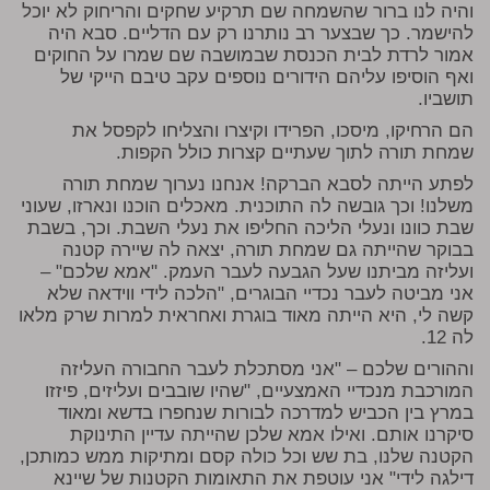
והיה לנו ברור שהשמחה שם תרקיע שחקים והריחוק לא יוכל
להישמר. כך שבצער רב נותרנו רק עם הדליים. סבא היה
אמור לרדת לבית הכנסת שבמושבה שם שמרו על החוקים
ואף הוסיפו עליהם הידורים נוספים עקב טיבם הייקי של
תושביו.
הם הרחיקו, מיסכו, הפרידו וקיצרו והצליחו לקפסל את
שמחת תורה לתוך שעתיים קצרות כולל הקפות.
לפתע הייתה לסבא הברקה! אנחנו נערוך שמחת תורה
משלנו! וכך גובשה לה התוכנית. מאכלים הוכנו ונארזו, שעוני
שבת כוונו ונעלי הליכה החליפו את נעלי השבת. וכך, בשבת
בבוקר שהייתה גם שמחת תורה, יצאה לה שיירה קטנה
ועליזה מביתנו שעל הגבעה לעבר העמק. "אמא שלכם" –
אני מביטה לעבר נכדיי הבוגרים, "הלכה לידי ווידאה שלא
קשה לי, היא הייתה מאוד בוגרת ואחראית למרות שרק מלאו
לה 12.
וההורים שלכם – "אני מסתכלת לעבר החבורה העליזה
המורכבת מנכדיי האמצעיים, "שהיו שובבים ועליזים, פיזזו
במרץ בין הכביש למדרכה לבורות שנחפרו בדשא ומאוד
סיקרנו אותם. ואילו אמא שלכן שהייתה עדיין התינוקת
הקטנה שלנו, בת שש וכל כולה קסם ומתיקות ממש כמותכן,
דילגה לידי" אני עוטפת את התאומות הקטנות של שיינא