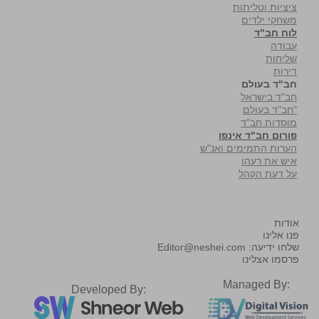
ציציות וטליתות
משחקי ילדים
לוח חב"ד
עבודה
שליחות
דירות
חב"ד בעולם
חב"ד בישראל
"חב"ד בעולם
מוסדות חב"ד
פורום חב"ד אינפו
הערות התמימים ואנ"ש
איש את רעהו
על דעת הקהל
אודות
פנו אלינו
שלחו ידיעה:
Editor@neshei.com
פרסמו אצלינו
Managed By:
Developed By: