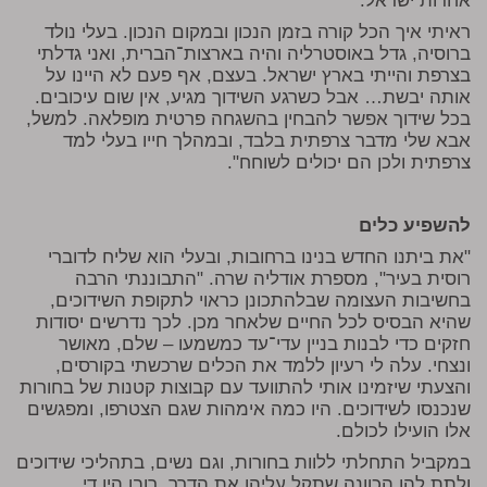
אחדות ישראל.
ראיתי איך הכל קורה בזמן הנכון ובמקום הנכון. בעלי נולד
ברוסיה, גדל באוסטרליה והיה בארצות־הברית, ואני גדלתי
בצרפת והייתי בארץ ישראל. בעצם, אף פעם לא היינו על
אותה יבשת… אבל כשרגע השידוך מגיע, אין שום עיכובים.
בכל שידוך אפשר להבחין בהשגחה פרטית מופלאה. למשל,
אבא שלי מדבר צרפתית בלבד, ובמהלך חייו בעלי למד
צרפתית ולכן הם יכולים לשוחח".
להשפיע כלים
"את ביתנו החדש בנינו ברחובות, ובעלי הוא שליח לדוברי
רוסית בעיר", מספרת אודליה שרה. "התבוננתי הרבה
בחשיבות העצומה שבלהתכונן כראוי לתקופת השידוכים,
שהיא הבסיס לכל החיים שלאחר מכן. לכך נדרשים יסודות
חזקים כדי לבנות בניין עדי־עד כמשמעו – שלם, מאושר
ונצחי. עלה לי רעיון ללמד את הכלים שרכשתי בקורסים,
והצעתי שיזמינו אותי להתוועד עם קבוצות קטנות של בחורות
שנכנסו לשידוכים. היו כמה אימהות שגם הצטרפו, ומפגשים
אלו הועילו לכולם.
במקביל התחלתי ללוות בחורות, וגם נשים, בתהליכי שידוכים
ולתת להן הכוונה שתקל עליהן את הדרך. רובן היו די