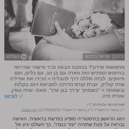
צילום: ישראל ברדוגו
הגדלה
מחפשות שידוך? בכתבה הבאה נכיר מישהי שהייתה
בחיפוש המתיש הזה וחזרה עם בן זוג, עם כלים, ועם
חיזוקים. לבדה סללה דרך להצליח > הכירו את אודליה
שרה קוליק, יוצרת קורס הדרכה למציאת זיווג בקלות
ובשמחה > "כשמחך יצירך בגן עדן". מאת: שרה גופין,
עטרת חיה.
לקריאה
מערכת נשי ובנות חב"ד
|
י״ב בתשרי ה׳תשפ״ד (י״ב בתשרי ה׳תשפ״ד (27/09/2023))
|
אין תגובות
הזוג הראשון בהיסטוריה מופיע בפרשת בראשית. האישה
נבראה על מנת שתהיה "עזר כנגדו", כך העולם יגיע אל