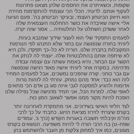
שקופות, וכשאיתרנו את החסמים שלהן מצאנו פתרונות
לעקוף אותם. לדעתי, הכלי הכי עוצמתי להתקדמות מהירה
הוא חיזוק הביטחון העצמי, ובעיקר הביטחון בה'. פעם הגיעה
אליי אישה שאיבדה את כושר ההחלטה העצמאית שלה
לאחר ששדכן השתלט על החלטותיה… אסור שזה יקרה.
לפעמים התפקיד שלי הוא לעצור שידוך שמנבא בעיות.
ליוויתי בחורה שנפגשה עם בחור שלא התנהג לפי הנורמות
המקובלות בחברה שלנו. הוריה לא כל–כך תפקדו, ולכן היא
לא שיתפה אותם בהתלבטויות שלה. יעצתי לה לנתק את
הקשר עם הבחור, והיא באמת עשתה עם עצמה עבודה
מדהימה. במקרה אחר ליוויתי אישה מאוד רגישה שנפגשה
עם גבר כוחני. קורה שהפכים נמשכים, אבל לפעמים המחיר
לזה הוא כבד: אחד מהם נמחק. עזרתי לה לזהות נורות
אדומות ולהגיע למסקנה לגבי איזה סוג בן אדם הכי מתאים
לאופי שלה. למרות הכל, אני תמיד מדגישה שכל נפילה שלנו
הופכת להיות מקור ממנו אפשר לשאוב המון כוח.
לצד הליווי האישי בשידוכים, אני מתמקדת לאחרונה יותר
בקורס שיצרתי לזירוז מציאת הזיווג. כתבתי על כך לרבי
מה"מ וקיבלתי תשובה באגרות הקודש (כרך ג', עמודים
שפח–ט) בה הרבי הורה לי להיות משפיעה. הנושאים בקורס
מגוונים, כמו איך למחוק צלקות מן העבר ולהשתמש בהן