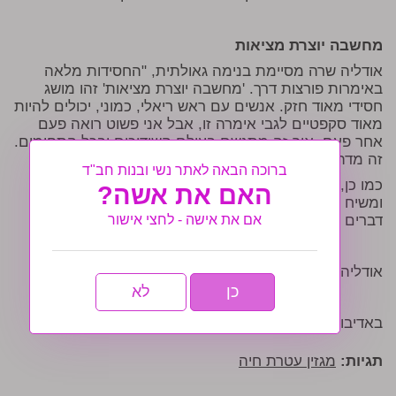
מחשבה יוצרת מציאות
אודליה שרה מסיימת בנימה גאולתית, "החסידות מלאה
באימרות פורצות דרך. 'מחשבה יוצרת מציאות' זהו מושג
חסידי מאוד חזק. אנשים עם ראש ריאלי, כמוני, יכולים להיות
מאוד סקפטיים לגבי אימרה זו, אבל אני פשוט רואה פעם
אחר פעם, איך זה מתגשם בעולם השידוכים ובכל התחומים.
זה מדהים.
ברוכה הבאה לאתר נשי ובנות חב"ד
כמו כן, הרבי מלך המשיח הורה לנו ללמוד ענייני גאולה
האם את אשה?
ומשיח כ'דרך הישרה והקלה' להביא את הגאולה. אם כן,
אם את אישה - לחצי אישור
דברים באמת בידיים שלנו!"
אודליה שרה: 054-2353193
כן
לא
באדיבות: מגזין עטרת חיה
תגיות:
מגזין עטרת חיה