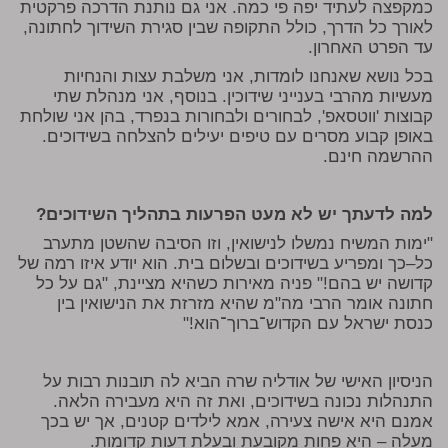
כמקפצה לעתיד יפה פי כמה. אני גם נותנת הדרכה פרקטית
לאורך כל הדרך, כולל התקופה שבין סגירת השידוך לחתונה,
עד הפרט האחרון.
בכל נושא שאנחנו לומדות, אני משלבת עצות והנחיות
מעשיות מהרבי בענייני שידוכין. בנוסף, אני מנהלת שתי
קבוצות 'ווטסאפ', לבחורים ולבחורות בנפרד, בהן אני שולחת
באופן קבוע מסרים עם טיפים יעילים להצלחה בשידוכים.
ההרשמה חינם.
למה לדעתך יש לא מעט הפרעות בתהליך השידוכים?
"ימות המשיח נמשלו לנישואין, וזו הסיבה שהשטן מתערב
כל–כך ומפריע בשידוכים ובשלום בית. הוא יודע איזו רמה של
קדושה יש בהם!" פניה מאירות כשהיא מציינת, "גם על כל
חתונה אומר הרבי מה"מ שהיא מזרזת את הנישואין בין
כנסת ישראל עם הקדוש־ברוך־הוא!"
הניסיון האישי של אודליה שרה הביא לה תובנות רבות על
התנהלות נכונה בשידוכים, ואת זה היא מעבירה הלאה.
אמנם היא אישה צעירה, אמא לילדים קטנים, אך יש בכך
מעלה – היא פחות מקובעת ובעלת דעות קדומות.