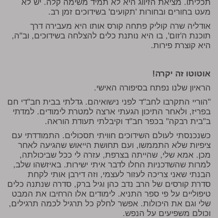
תכליתו. מציאת הזיווג היא לא תמיד משימה קלה. יש לא
מעט בחורים ובחורות 'תקועים' בשידוכים זמן רב.
אודליה שרה קוליק פתחה קורס אותו היא מעבירה דרך
תוכנת ה'זום', בו היא נותנת כלים להצלחה בשידוכים, וב"ה,
היא קוצרת פירות.
אוטוטו זה יקרה!
הראיון שלנו נפתח בסיפורה האישי.
"הוריי התקרבו לחב"ד לפני נישואיהם. גדלתי בבית חב"די חם
בפריז, ולאחר התיכון הגעתי ארצה למטרת לימודים. למדתי
ב"בית רבקה" בכפר חב"ד וקיבלתי תעודת הוראה.
כשנכנסתי לעולם השידוכים חוויתי תסכולים. התמודדתי עם
ציפיות שלא התממשו, ועם תחושת הייאוש שהגיעה לאחר
מכן. אמא שלי, שהייתה בצרפת, עזרה לי ככל שביכולתה,
למרות שהשדכניות החלו לדבר איתי ישירות. באיזשהו שלב,
הבנתי שאני צריכה לעזור לעצמי, וזה דירבן אותי לקחת
סדרת קורסים של הרב נדב כהן וגיל ברק, סדרה שנתנה כלים
טיפוליים על פי ספר התניא. לימודים אלו הרחיבו את המבט
שלי וגם את היכולות. אפשר לחלק כל תרגיל לכמה תרגילים,
וכולם משפיעים על הנפש.