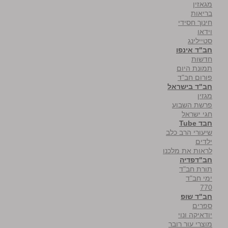
מגאזין
בריאות
חינוך חסידי
וידאו
סטיילינג
חב"ד אינפו
חדשות
תמונת היום
פורום חב"ד
חב"ד בישראל
מגזין
פרשת השבוע
חגי ישראל
חבד Tube
שיעורי הרב כלב
ילדים
לראות את מלכנו
חב"דפדיה
תורת חב"ד
ימי חב"ד
770
חב"ד שופ
ספרים
יודאיקה ונוי
מוצרי עור רובר