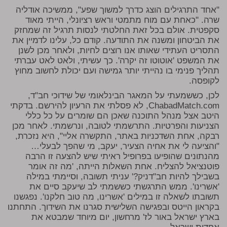
"אחד התרגילים הוצג כדרך למשוך שפע", ממשיכה אודליה
שרה. "כאחת עם מוח מתמטי וראש רציונלי, הייתי מאוד
סקפטית. אולם בכל זאת החלטתי לנסות תרגיל זה שמחזק
את הביטחון ומשנה את התודעה. קודם כל, עלינו לדמיין את
התסריט העתידי שאותו אנו רוצים לחיות, ולאחר מכן לשנן
את המשפט 'אוטוטו זה יקרה'. כך עשיתי, ולאט לאט עברתי
תהליך פנימי בו נהייתי יותר גמישה ועם יכולת לחשוב מחוץ
לקופסה.
לכן, כששמעתי על המאגר הבינלאומי של שידוכי חב"ד,
ChabadMatch.com, לא פסלתי את הרעיון להירשם. בדקתי
היטב אצל מנהל התוכנה שאכן הם שומרים על כל כללי
הצניעות והפרטיות. התרשמתי לטובה, ונרשמתי. לאחר מכן
רבקה, אחת השדכניות באתר, התקשרה אליי", היא נזכרת,
"והציעה לי את אחיה הצעיר, יעקב, מי שהפך לבעלי…
מהנתונים שהופיעו בפרופיל ראיתי שיש להצעה זו הרבה
פוטנציאל להצליח. אחת השאלות הייתה, 'מה זה אומר
בשבילך להיות חב"דניק?' עניתי תשובה, וסיימתי במילה
'אשרינו'. ממש התרגשתי כששמתי לב שיעקב סיים את
תשובתו לשאלה זו במילים 'אשרינו, מה טוב חלקנו'. נפגשנו
בקראון הייטס ובפגישה השלישית סגרנו את השידוך. התחתנו
בארץ ישראל באור לז' מרחשון, יום מיוחד שמבטא את