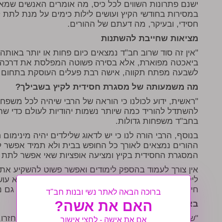
ישנם פתרונות השווים לכל כיס, מה אומרים האנשים שמא
במסירות בחודשי הקיץ ועושים לילות כימים על מנת לתת ל
חסידי, ובעיקר, מה דעתם של ההורים.
מציאות שחייבת להשתנות
"אין זה סוד שרוב חב"ד נמצאים כיום פחות או יותר באותה
ביאכטה מפוארת, אלא בסירה פשוטה המפלסת את דרכה בג
לשבעה מפתח תקווה, אישה רבת פעלים העוסקת בתחום הח
מה משמעותה של מסגרת חסידית לקיץ בשבילך?
"ראשית, ידוע לכולנו כי הוראה של הרבי שיהיה לכל משפחה
להשתדל להוריד כמה שיותר נשמות יהודיות לעולם כדי ש
בחב"ד משפחות גדולות.
בנוסף, הרבי הורה לנו כי יש לדאוג שלילדים יהיה מינימום 
ההורים נמצאים לאורך כל החופש בבית ולא תמיד אפשר לה
המסגרת החסידית בקיץ ומציעה אופציות שאי אפשר לתת 
אין צורך לעמוד בהספק לימודים ואפשר פשוט להשקיע את
לילדים מקסימום חסידות במקסימום חוויה. הילדים לא עו
חייב, אלא כי הם מרגישים את זה ונהנים מזה ולכן זה גם 
ברוכה הבאה לאתר נשי ובנות חב"ד
האם את אשה?
באילו מסגרות בחרתם לילדים?
"שנה שעברה שלחנו שלושה ילדים לקעמפ 'אורו' והם חזרו,
אם את אישה - לחצי אישור