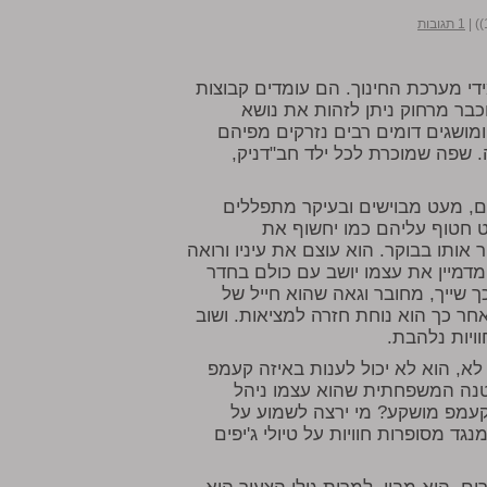
|
1 תגובות
ידי מערכת החינוך. הם עומדים קבוצות
וכבר מרחוק ניתן לזהות את נושא
 ומושגים דומים רבים נזרקים מפיהם
שפה שמוכרת לכל ילד חב"דניק,
ים, מעט מבוישים ובעיקר מתפללים
ט חטוף עליהם כמו יחשוף את
אותו בבוקר. הוא עוצם את עיניו ורואה
דמיין את עצמו יושב עם כולם בחדר
ך שייך, מחובר וגאה שהוא חייל של
אחר כך הוא נוחת חזרה למציאות. ושוב
ויות נלהבת.
לא, הוא לא יכול לענות באיזה קעמפ
ייטנה המשפחתית שהוא עצמו ניהל
קעמפ מושקע? מי ירצה לשמוע על
גד מסופרות חוויות על טיולי ג'יפים