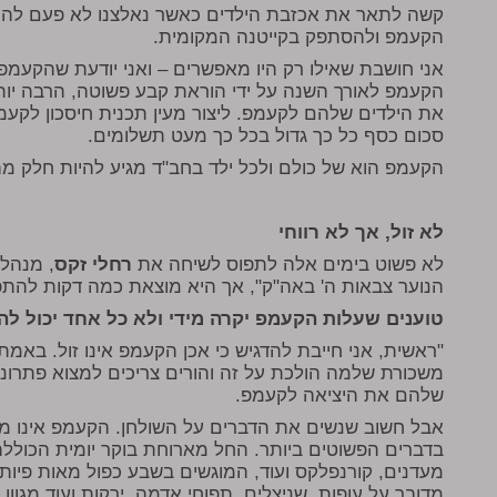
קשה לתאר את אכזבת הילדים כאשר נאלצנו לא פעם להודיע
הקעמפ ולהסתפק בקייטנה המקומית.
אני חושבת שאילו רק היו מאפשרים – ואני יודעת שהקעמפ 
הקעמפ לאורך השנה על ידי הוראת קבע פשוטה, הרבה יו
את הילדים שלהם לקעמפ. ליצור מעין תכנית חיסכון לקעמ
סכום כסף כל כך גדול בכל כך מעט תשלומים.
הקעמפ הוא של כולם ולכל ילד בחב"ד מגיע להיות חלק מ
לא זול, אך לא רווחי
לא פשוט בימים אלה לתפוס לשיחה את
רחלי זקס
, מנהלת
הנוער צבאות ה' באה"ק", אך היא מוצאת כמה דקות להת
טוענים שעלות הקעמפ יקרה מידי ולא כל אחד יכול לה
"ראשית, אני חייבת להדגיש כי אכן הקעמפ אינו זול. בא
משכורת שלמה הולכת על זה והורים צריכים למצוא פתרונו
שלהם את היציאה לקעמפ.
אבל חשוב שנשים את הדברים על השולחן. הקעמפ אינו מפע
בדברים הפשוטים ביותר. החל מארוחת בוקר יומית הכוללת 
מעדנים, קורנפלקס ועוד, המוגשים בשבע כפול מאות פיות
מדובר על עופות, שניצלים, תפוחי אדמה, ירקות ועוד מגוון