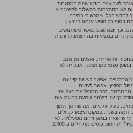
עבר לשבועיים-חודש שהם במסגרות
יות לא מסתכמות בתשלום לקייטנה או
ך לחדש הכל; ממכשירי כתיבה,
 בסוף כל חופש אנחנו בגירעון.
הם. וכך יוצא שגם כאשר משתמשים
ו חיים במציאות בה הוצאות רודפות
סידויות אחרות, ואצלם אין מצב
באופן גשמי כמו אצלנו, אבל זה לא
ם בומבסטיים. אפשר לעשות קייטנה
טיול מפוצץ. אפשר לעשות
ת מהמתחם, דבר המוזיל את העלויות
הודה כך שזו דילמה שמעסיקה גם אותי.
חים, פעילויות מים, מה שחוסך המון
י חמה בשנה. במקום שיצאו לטיולים
 שיישארו במזגן וייהנו מפעילויות לא
פחות מוצלחות, וכל זה לא יתקרב אפילו לעלות של טיול. בטיול רק האוטובוסים מתחילים ב-2,000