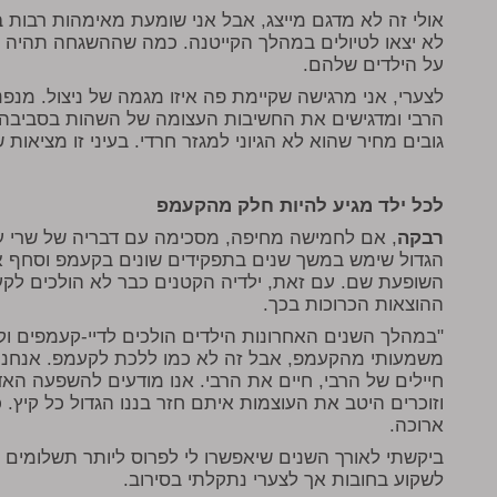
אולי זה לא מדגם מייצג, אבל אני שומעת מאימהות רבות ב
לא יצאו לטיולים במהלך הקייטנה. כמה שההשגחה תהיה מ
על הילדים שלהם.
לצערי, אני מרגישה שקיימת פה איזו מגמה של ניצול. מנפ
הרבי ומדגישים את החשיבות העצומה של השהות בסביבה ח
גובים מחיר שהוא לא הגיוני למגזר חרדי. בעיני זו מציאות
לכל ילד מגיע להיות חלק מהקעמפ
רבקה
, אם לחמישה מחיפה, מסכימה עם דבריה של שרי ע
הגדול שימש במשך שנים בתפקידים שונים בקעמפ וסחף א
השופעת שם. עם זאת, ילדיה הקטנים כבר לא הולכים לקע
ההוצאות הכרוכות בכך.
"במהלך השנים האחרונות הילדים הולכים לדיי-קעמפים וקי
משמעותי מהקעמפ, אבל זה לא כמו ללכת לקעמפ. אנחנו ר
חיילים של הרבי, חיים את הרבי. אנו מודעים להשפעה ה
וזוכרים היטב את העוצמות איתם חזר בננו הגדול כל קיץ
ארוכה.
ביקשתי לאורך השנים שיאפשרו לי לפרוס ליותר תשלומים כ
לשקוע בחובות אך לצערי נתקלתי בסירוב.