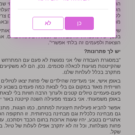
החלטות טובות, אבל לצערי העלות עצומה. אל תשכחי שמ
הקיץ, יש עוד חודש שהם בבית וצריך להעסיק אותם. העלו
לקעמפ. יש מיד אחר כך קניות לבית ספר בהן לפעמים צרי
מחברות, ספרים ועד תלבושת. כל זה עולה המון כסף ובאמת
כן
לא
שלא לדבר על החגים שבאים לאחר מכן, על שלל הוצאותי
בכסף של מעשרות לא מצליחים לכסות רבע מהדברים. אנחנ
הוצאות ולפעמים זה בלתי אפשרי".
יש לך פתרונות?
"במסגרת העבודה שלי אני נפגשת לא פעם עם המתרחש בח
שהקייטנות מגיעות לכאלה סכומים. נכון, הם לא משקיעים 
מתקרב בכלל לעלויות שלנו.
באופן אישי, אני מעדיפה שהילדים שלי פחות יצאו לטיולי
חווייתית מאוד במקום גם בלי לצאת כמה פעמים בשבוע ל
פעם-פעמיים טיולים קטנים ולערוך הרבה חוויות בלי לצא
באופן משמעותי. אני בעצמי מפעילה השנה קייטנה באור י
אפשר להביא פעילויות חיצוניות למתחם, כמו הצגות, מתנפ
גם מבחינה כלכלית וגם מבחינה בטיחותית. זו התקופה הכ
אתגריים בטבע, יהיו שעות ארוכות בחום הכבד ויסתכנו, עדיף
שקל.