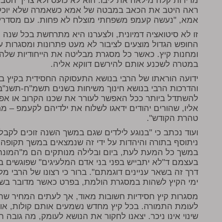
מרירות קלה מילאה את ליבו. הוא לא כועס ולא צריך הסברי
ראה היטב את הכאב במבטה של אמא כשאמרה שלא יוכל ל
אמא, "נעשה קעמפ משפחתי מוצלח לא פחות. עם מסדרים, 
זו לא סיטואציה דמיונית, ולצערנו היא מתרחשת בכל שנה
החופש הגדול מוצעים לציבור לא מעט פתרונות ומסגרות עבו
ומחנות קיץ. כאשר כל מסגרת מבליטה את הייחודיות שלה ו
במטרה לשכנע אותם להירשם דווקא אליה.
ידועה הוראתו של הרבי בנושא התעסוקה החסידית בקיץ ב
והדרכות הרבי בנושא חינוך משיחות בשנים תשמ"ח-תשנ"ב:
להשתדל ביותר ככל האפשר לעורר את שכנו הקרוב או אפילו 
אליו, שהורים יהודים ידאגו לשלוח את ילדיהם לקעמפ – מ
טהרת הקודש".
ועוד נכתב כי "בנוגע לילדים שגם במשך השנה זוכים לקב
ניתוסף בתורה והיהדות על ידי זה שנמצאים במשך תקופה 
במשך כל המעת לעת, ביום ובלילה מנותקים הם מ"המונה 
בעצמם ד"לא יתבייש בפני בני אדם המלעיגים" שפוגשים 
דרך זה בשאר עניינים דוגמתם". ברור כי רצונו של הרבי מ
ימי הקיץ לשהות במסגרת הולמת, בפרט כאשר מדובר בשילו
מסגרות קיץ חסידיות חשובות מאוד, אך לעתים המחיר שהה
לעומת התמורה. בכל קיץ מחדש נשמעים אותם קולות, אות
שינוי אינו ניכר. יצאנו לחקור את הנושא לעומק, מה גובה 