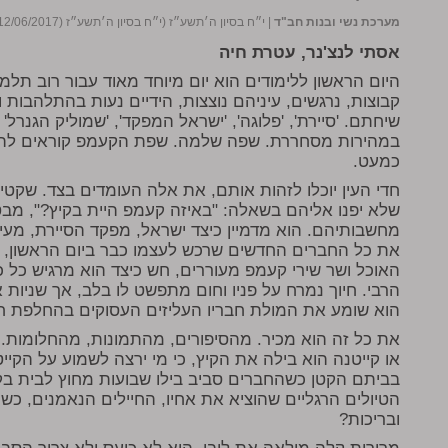
מערכת נשי ובנות חב"ד
|
י״ח בסיון ה׳תשע״ז (י״ח בסיון ה׳תשע״ז (12/06/2017))
אסתי לנצ'נר, עטרת חיה
היום הראשון ללימודים הוא יום מיוחד מאוד עבור רוב תלמ
קבוצות, נרגשים, עיניהם נוצצות, הידיים נעות בהתלהבות 
שיחתם. 'סיירת', 'פלוגה', 'ישראל המפקד', 'שמוליק הגנרל'
במהירות מסחררת. שפה שלמה. שפת הקעמפ קוראים לה. 
כמעט.
חדי העין יוכלו לזהות אותם, את אלה העומדים בצד. שקט
שלא יפנו אליהם בשאלה: "באיזה קעמפ היית בקיץ?", מב
מחשבותיהם. הוא מדמיין כיצד ישראל, מפקד הסיירת, מעיר 
את כל החברים החדשים שרכש לעצמו כבר ביום הראשון, מ
האוכל ושר שירי קעמפ מעוררים, חש כיצד הוא מרגיש כל כ
הרבי. חיוך נמרח על פניו וחום מתפשט לו בלב, אך שניות 
הוא שומע את המולת חבריו העליזים העסוקים בהחלפת חו
את כל זה הוא מכיר. מהסיפורים, מהתמונות, מהחלומות. 
או קייטנה הוא בילה את הקיץ, כי מי ירצה לשמוע על הק
בביתם הקטן כשהחברים סביב בילו שבועות מחוץ לבית ב
הטיולים הרגליים שהוציא את אחיו, החיילים הנאמנים, כשמנ
ובריכות?