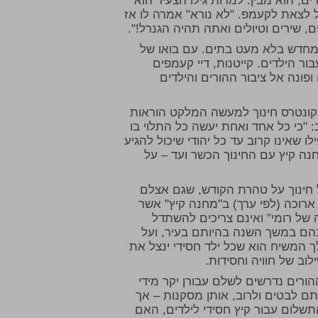
ם, הוא מבין. למרות גילו הצעיר הוא
צאת לקעמפ. "לא נורא" אמרה לו אז
שירים וטיולים ואתה תהיה הגנרל!".
 מחדש בלא מעט בתים. עם בואו של
ר הילדים. קייטנות, דיי קעמפים
פונה אל ציבור ההורים והילדים
קונטרס חינוך למעשה המלקט הוראות
 "כי כל אחד ואחת יעשה כל התלוי בו
שאינו קרוב עד כל יהודי שיכול להגיע
חנה קיץ עם החינוך הכשר ועד – על
ל חינוך על טהרת הקודש, שגם אצלם
ארוכה (לפי ערך) ב"מחנה קיץ" אשר
של רומי" ואינם צריכים להשתדל
בהם במשך השנה בהיותם בעיר, ועל
לך המשיח הוא שכל ילד חסידי ינצל את
ב של חוויה וחסידות.
ורים נדרשים לשלם עבורן יקר מידי
ם לבטים ולרוב, אותן מסקנות – אך
התשלום עבור קיץ חסידי לילדים, האם