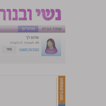
עמוד הבית
מדורים
שלום לך
48 תגובות. 0 כתבות.
צאי
הגדרות חשבון